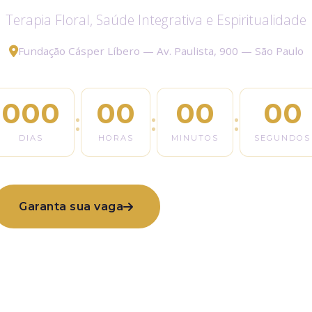
Terapia Floral, Saúde Integrativa e Espiritualidade
Fundação Cásper Líbero — Av. Paulista, 900 — São Paulo
000
00
00
00
:
:
:
DIAS
HORAS
MINUTOS
SEGUNDOS
Garanta sua vaga
Ver programação