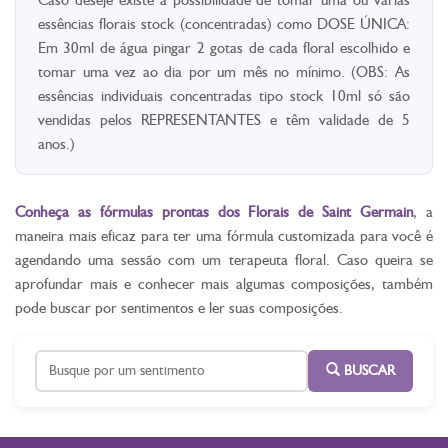
essências florais stock (concentradas) como DOSE ÚNICA:
Em 30ml de água pingar 2 gotas de cada floral escolhido e
tomar uma vez ao dia por um mês no mínimo. (OBS: As
essências individuais concentradas tipo stock 10ml só são
vendidas pelos REPRESENTANTES e têm validade de 5
anos.)
Conheça as fórmulas prontas dos Florais de Saint Germain
, a
maneira mais eficaz para ter uma fórmula customizada para você é
agendando uma sessão com um terapeuta floral. Caso queira se
aprofundar mais e conhecer mais algumas composições, também
pode buscar por sentimentos e ler suas composições.
BUSCAR