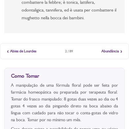
combattere la febbre; è tonica, lattifera,
odontaligica, tannifera, ed è usata per combattere il
mughetto nella bocca dei bambini.
‹
›
Abies de Lourdes
Abundância
2 / 89
Como Tomar
A manipulação de uma fórmula floral pode ser feita por
farmácia homeopática ou preparada por terapeuta floral.
Tomar do frasco manipulado: 8 gotas duas vezes ao dia ou 4
gotas 4 vezes ao dia pingando direto na boca abaixo da
língua com cuidado para não tocar o conta-gotas de vidro
na boca. Tomar por no mínimo um mês.
Caso deseje existe a possibilidade de tomar uma ou várias