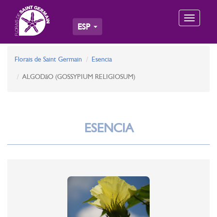
Toggle
ESP
navigation
Florais de Saint Germain
Esencia
ALGODãO (GOSSYPIUM RELIGIOSUM)
ESENCIA