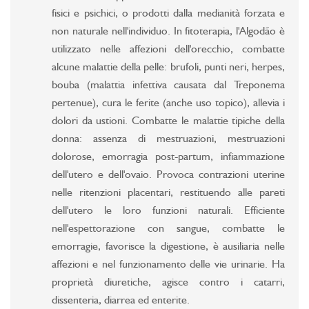
fisici e psichici, o prodotti dalla medianità forzata e
non naturale nell'individuo. In fitoterapia, l'Algodão è
utilizzato nelle affezioni dell'orecchio, combatte
alcune malattie della pelle: brufoli, punti neri, herpes,
bouba (malattia infettiva causata dal Treponema
pertenue), cura le ferite (anche uso topico), allevia i
dolori da ustioni. Combatte le malattie tipiche della
donna: assenza di mestruazioni, mestruazioni
dolorose, emorragia post-partum, infiammazione
dell'utero e dell'ovaio. Provoca contrazioni uterine
nelle ritenzioni placentari, restituendo alle pareti
dell'utero le loro funzioni naturali. Efficiente
nell'espettorazione con sangue, combatte le
emorragie, favorisce la digestione, è ausiliaria nelle
affezioni e nel funzionamento delle vie urinarie. Ha
proprietà diuretiche, agisce contro i catarri,
dissenteria, diarrea ed enterite.