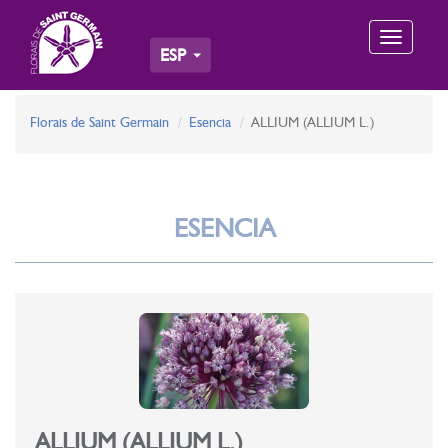
Toggle
ESP
navigation
Florais de Saint Germain
Esencia
ALLIUM (ALLIUM L.)
ESENCIA
ALLIUM (ALLIUM L.)