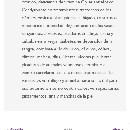
crónico, deficiencia de vitamina C y es antiséptico.
Coadyuvante en tratamientos: trastornos de los
riñones, vesícula biliar, páncreas, hígado, trastornos
metabólicos, obesidad, degeneración de los vasos
sanguíneos, abscesos, picaduras de abeja, arena y
cálculos en la vejiga, diabetes, es depurador de la
sangre, combate el ácido úrico, cálculos, cólera,
difteria, malaria, tifus, úlceras, úlceras purulentas,
picaduras de animales venenosos, combate el
vientre carcelario, las flatulencias estomacales, las
varices, es vermífugo y antiinflamatorio. Es útil para
uso externo e interno contra callos, verrugas, sarna,
pinzamientos, tiña y manchas de la piel.
‹
›
Algodão
Aloe
6 / 89