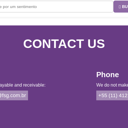
BU
CONTACT US
Phone
ayable and receivable:
We do not make 
fsg.com.br
+55 (11) 41