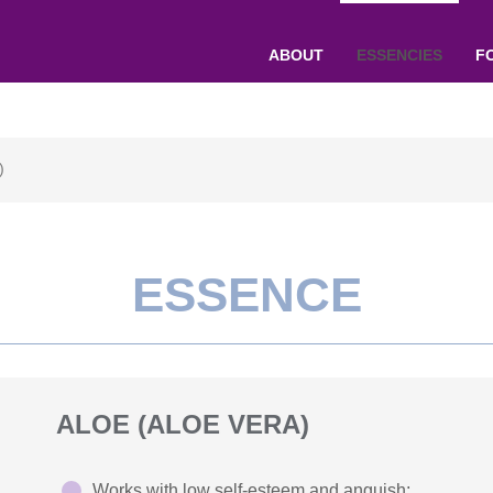
ABOUT
ESSENCIES
F
)
ESSENCE
ALOE (ALOE VERA)
Works with low self-esteem and anguish;