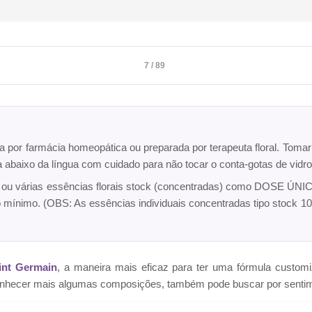
7 / 89
ta por farmácia homeopática ou preparada por terapeuta floral. Toma
ca abaixo da língua com cuidado para não tocar o conta-gotas de vi
a ou várias essências florais stock (concentradas) como DOSE ÚNICA
o mínimo. (OBS: As essências individuais concentradas tipo sto
int Germain
, a maneira mais eficaz para ter uma fórmula cust
e conhecer mais algumas composições, também pode buscar por senti