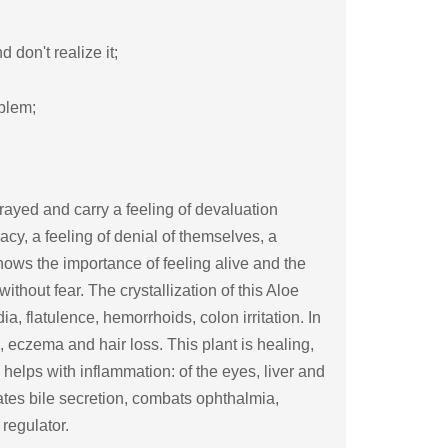
don't realize it;
oblem;
ayed and carry a feeling of devaluation
acy, a feeling of denial of themselves, a
shows the importance of feeling alive and the
thout fear. The crystallization of this Aloe
ia, flatulence, hemorrhoids, colon irritation. In
, eczema and hair loss. This plant is healing,
d helps with inflammation: of the eyes, liver and
litates bile secretion, combats ophthalmia,
 regulator.