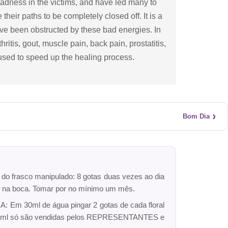
 sadness in the victims, and have led many to
heir paths to be completely closed off. It is a
have been obstructed by these bad energies. In
ritis, gout, muscle pain, back pain, prostatitis,
s used to speed up the healing process.
›
Bom Dia
r do frasco manipulado: 8 gotas duas vezes ao dia
dro na boca. Tomar por no mínimo um mês.
: Em 30ml de água pingar 2 gotas de cada floral
ck 10ml só são vendidas pelos REPRESENTANTES e