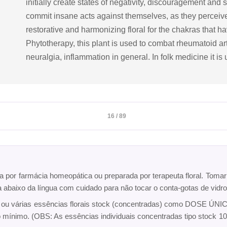
initially create states of negativity, discouragement and
commit insane acts against themselves, as they perceive t
restorative and harmonizing floral for the chakras that 
Phytotherapy, this plant is used to combat rheumatoid arth
neuralgia, inflammation in general. In folk medicine it i
16 / 89
ta por farmácia homeopática ou preparada por terapeuta floral. Toma
ca abaixo da língua com cuidado para não tocar o conta-gotas de vi
a ou várias essências florais stock (concentradas) como DOSE ÚNICA
o mínimo. (OBS: As essências individuais concentradas tipo sto