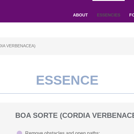
ABOUT
ESSENCIES
F
DIA VERBENACEA)
ESSENCE
BOA SORTE (CORDIA VERBENAC
Remove obstacles and open paths;