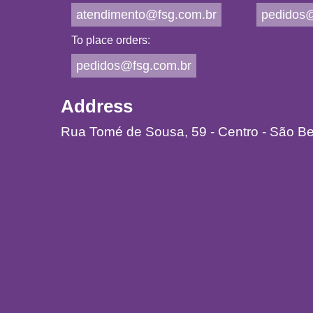
atendimento@fsg.com.br
pedidos@
To place orders:
pedidos@fsg.com.br
Address
Rua Tomé de Sousa, 59 - Centro - São B