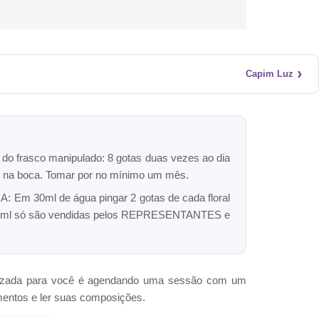
›
Capim Luz
r do frasco manipulado: 8 gotas duas vezes ao dia
dro na boca. Tomar por no mínimo um mês.
: Em 30ml de água pingar 2 gotas de cada floral
ck 10ml só são vendidas pelos REPRESENTANTES e
omizada para você é agendando uma sessão com um
mentos e ler suas composições.