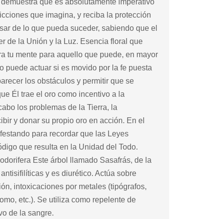
e demuestra que es absolutamente imperativo
cciones que imagina, y reciba la protección
pesar de lo que pueda suceder, sabiendo que el
r de la Unión y la Luz. Esencia floral que
epara tu mente para aquello que puede, en mayor
ólo puede actuar si es movido por la fe puesta
recer los obstáculos y permitir que se
e Él trae el oro como incentivo a la
cabo los problemas de la Tierra, la
ir y donar su propio oro en acción. En el
ifestando para recordar que las Leyes
ódigo que resulta en la Unidad del Todo.
odorifera Este árbol llamado Sasafrás, de la
ntisifilíticas y es diurético. Actúa sobre
ción, intoxicaciones por metales (tipógrafos,
omo, etc.). Se utiliza como repelente de
vo de la sangre.