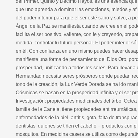
del Primer, Quinto y Décimo Rayos, es una esencia qu
que uno aprenda a dominar las emociones, miedos y afli
del poder interior para que el ser esté sano y salvo, a 
Ángel de la Paz se manifiesta cuando se cree en el pode
facilita el ser positivo, valiente, con fe y creyendo, pr
medida, controlar tu futuro personal. El poder interior s
en él. Con confianza en uno mismo puedes hacer desapa
manifieste una forma de pensamiento del Dios Oro, porqu
prosperidad, unificando a todos los seres. Para llevar a 
Hermandad necesita seres prósperos donde puedan recib
tono de la creación, la Luz Verde Dorada se ha ido man
Cósmicas se basan en la prosperidad infinita y el ser pr
Investigación: propiedades medicinales del árbol Octea 
familia de la Canela, tiene propiedades antirreumáticas, a
enfermedades de la piel, artritis, gota, falta de transpira
dentistas, quienes se tiñen el cabello – productos con pl
mosquitos. En medicina casera se utiliza como depurati