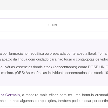
18 / 89
ta por farmácia homeopática ou preparada por terapeuta floral. Toma
ca abaixo da língua com cuidado para não tocar o conta-gotas de vi
a ou várias essências florais stock (concentradas) como DOSE ÚNICA
o mínimo. (OBS: As essências individuais concentradas tipo sto
int Germain
, a maneira mais eficaz para ter uma fórmula cust
e conhecer mais algumas composições, também pode buscar por senti