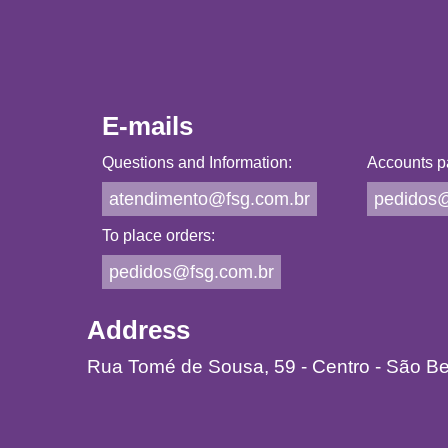
E-mails
Questions and Information:
Accounts p
atendimento@fsg.com.br
pedidos@
To place orders:
pedidos@fsg.com.br
Address
Rua Tomé de Sousa, 59 - Centro - São B