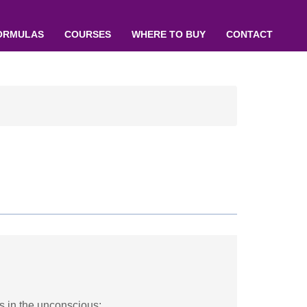
ORMULAS
COURSES
WHERE TO BUY
CONTACT
ss in the unconscious;