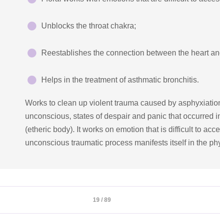
Unblocks the throat chakra;
Reestablishes the connection between the heart and
Helps in the treatment of asthmatic bronchitis.
Works to clean up violent trauma caused by asphyxiatio
unconscious, states of despair and panic that occurred i
(etheric body). It works on emotion that is difficult to a
unconscious traumatic process manifests itself in the ph
19 / 89