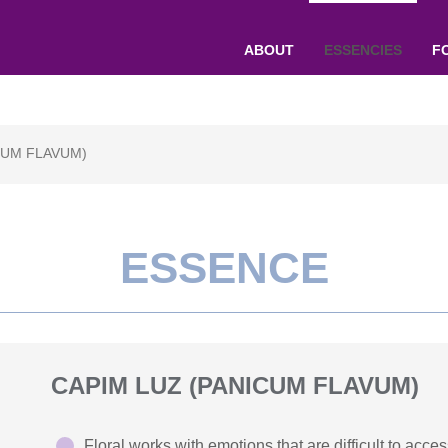
ABOUT
ESSENCIES
F
CUM FLAVUM)
ESSENCE
CAPIM LUZ (PANICUM FLAVUM)
Floral works with emotions that are difficult to acce