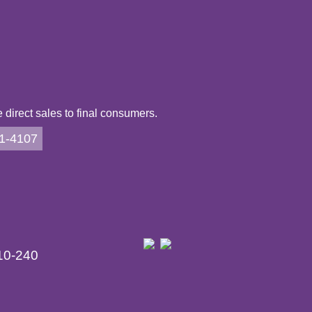
direct sales to final consumers.
21-4107
10-240