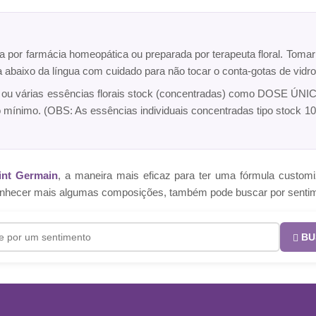
ta por farmácia homeopática ou preparada por terapeuta floral. Toma
ca abaixo da língua com cuidado para não tocar o conta-gotas de vi
a ou várias essências florais stock (concentradas) como DOSE ÚNICA
o mínimo. (OBS: As essências individuais concentradas tipo sto
int Germain
, a maneira mais eficaz para ter uma fórmula cust
e conhecer mais algumas composições, também pode buscar por senti
BU