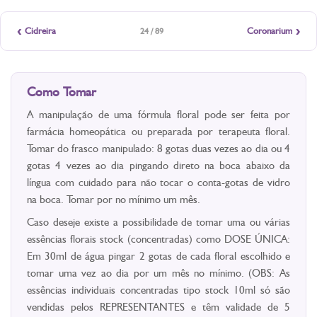
‹
›
Cidreira
Coronarium
24 / 89
Como Tomar
A manipulação de uma fórmula floral pode ser feita por
farmácia homeopática ou preparada por terapeuta floral.
Tomar do frasco manipulado: 8 gotas duas vezes ao dia ou 4
gotas 4 vezes ao dia pingando direto na boca abaixo da
língua com cuidado para não tocar o conta-gotas de vidro
na boca. Tomar por no mínimo um mês.
Caso deseje existe a possibilidade de tomar uma ou várias
essências florais stock (concentradas) como DOSE ÚNICA:
Em 30ml de água pingar 2 gotas de cada floral escolhido e
tomar uma vez ao dia por um mês no mínimo. (OBS: As
essências individuais concentradas tipo stock 10ml só são
vendidas pelos REPRESENTANTES e têm validade de 5