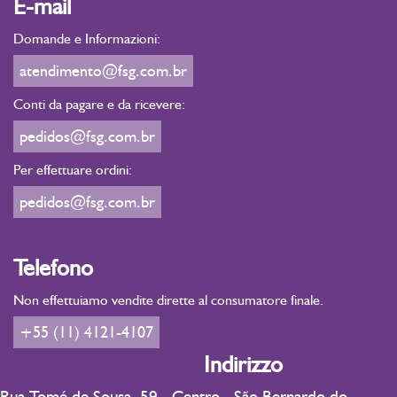
E-mail
Domande e Informazioni:
atendimento@fsg.com.br
Conti da pagare e da ricevere:
pedidos@fsg.com.br
Per effettuare ordini:
pedidos@fsg.com.br
Telefono
Non effettuiamo vendite dirette al consumatore finale.
+55 (11) 4121-4107
Indirizzo
Rua Tomé de Sousa, 59 - Centro - São Bernardo do