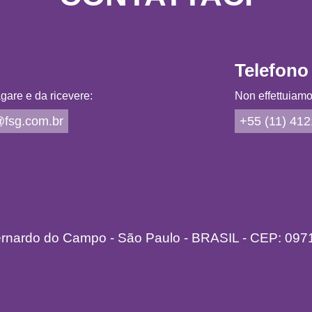
Telefono
gare e da ricevere:
Non effettuiamo 
fsg.com.br
+55 (11) 41
ernardo do Campo - São Paulo - BRASIL - CEP: 097