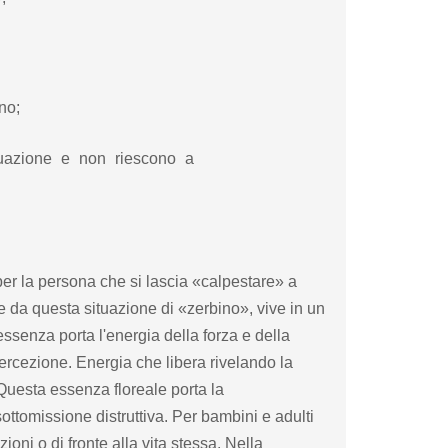
ano;
tuazione e non riescono a
per la persona che si lascia «calpestare» a
re da questa situazione di «zerbino», vive in un
ssenza porta l'energia della forza e della
ercezione. Energia che libera rivelando la
 Questa essenza floreale porta la
ttomissione distruttiva. Per bambini e adulti
ioni o di fronte alla vita stessa. Nella