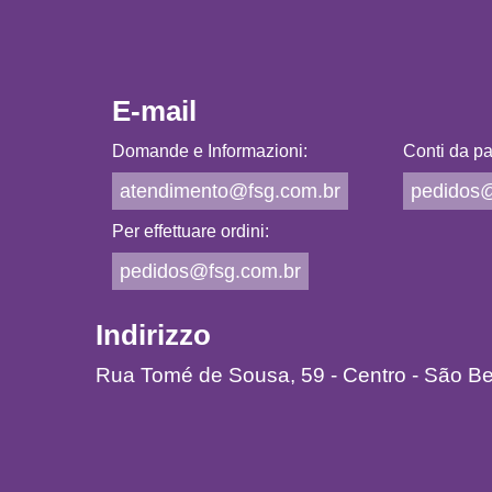
E-mail
Domande e Informazioni:
Conti da pa
atendimento@fsg.com.br
pedidos@
Per effettuare ordini:
pedidos@fsg.com.br
Indirizzo
Rua Tomé de Sousa, 59 - Centro - São B