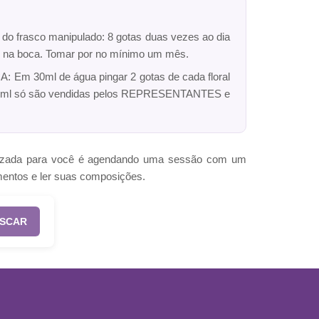
r do frasco manipulado: 8 gotas duas vezes ao dia
dro na boca. Tomar por no mínimo um mês.
: Em 30ml de água pingar 2 gotas de cada floral
ck 10ml só são vendidas pelos REPRESENTANTES e
omizada para você é agendando uma sessão com um
mentos e ler suas composições.
SCAR