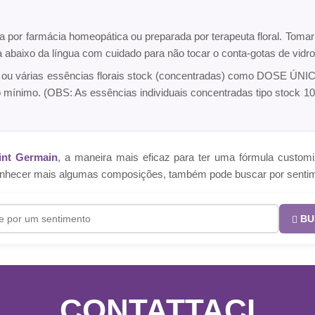
ta por farmácia homeopática ou preparada por terapeuta floral. Toma
ca abaixo da língua com cuidado para não tocar o conta-gotas de vi
a ou várias essências florais stock (concentradas) como DOSE ÚNICA
o mínimo. (OBS: As essências individuais concentradas tipo sto
int Germain
, a maneira mais eficaz para ter uma fórmula cust
e conhecer mais algumas composições, também pode buscar por senti
BU
CONTATTACI