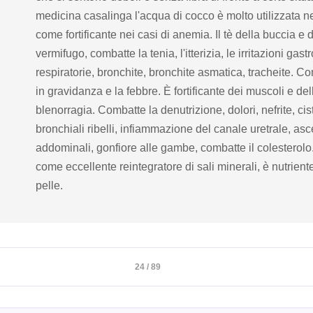
medicina casalinga l'acqua di cocco è molto utilizzata ne
come fortificante nei casi di anemia. Il tè della buccia e 
vermifugo, combatte la tenia, l'itterizia, le irritazioni gastr
respiratorie, bronchite, bronchite asmatica, tracheite. Co
in gravidanza e la febbre. È fortificante dei muscoli e del
blenorragia. Combatte la denutrizione, dolori, nefrite, cisti
bronchiali ribelli, infiammazione del canale uretrale, asc
addominali, gonfiore alle gambe, combatte il colesterolo. È
come eccellente reintegratore di sali minerali, è nutrien
pelle.
24 / 89