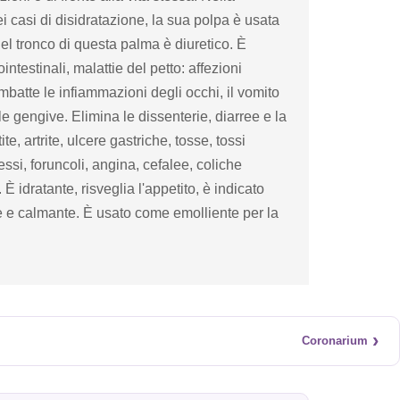
i casi di disidratazione, la sua polpa è usata
del tronco di questa palma è diuretico. È
ointestinali, malattie del petto: affezioni
mbatte le infiammazioni degli occhi, il vomito
le gengive. Elimina le dissenterie, diarree e la
te, artrite, ulcere gastriche, tosse, tossi
essi, foruncoli, angina, cefalee, coliche
 idratante, risveglia l'appetito, è indicato
te e calmante. È usato come emolliente per la
›
Coronarium