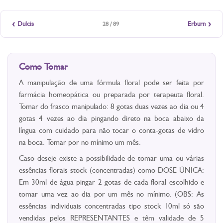
‹
›
Dulcis
Erburn
28 / 89
Como Tomar
A manipulação de uma fórmula floral pode ser feita por
farmácia homeopática ou preparada por terapeuta floral.
Tomar do frasco manipulado: 8 gotas duas vezes ao dia ou 4
gotas 4 vezes ao dia pingando direto na boca abaixo da
língua com cuidado para não tocar o conta-gotas de vidro
na boca. Tomar por no mínimo um mês.
Caso deseje existe a possibilidade de tomar uma ou várias
essências florais stock (concentradas) como DOSE ÚNICA:
Em 30ml de água pingar 2 gotas de cada floral escolhido e
tomar uma vez ao dia por um mês no mínimo. (OBS: As
essências individuais concentradas tipo stock 10ml só são
vendidas pelos REPRESENTANTES e têm validade de 5