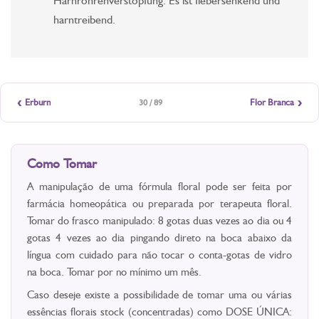
Harnröhrenverstopfung. Es ist fiebersenkend und
harntreibend.
‹
›
Erburn
Flor Branca
30 / 89
Como Tomar
A manipulação de uma fórmula floral pode ser feita por
farmácia homeopática ou preparada por terapeuta floral.
Tomar do frasco manipulado: 8 gotas duas vezes ao dia ou 4
gotas 4 vezes ao dia pingando direto na boca abaixo da
língua com cuidado para não tocar o conta-gotas de vidro
na boca. Tomar por no mínimo um mês.
Caso deseje existe a possibilidade de tomar uma ou várias
essências florais stock (concentradas) como DOSE ÚNICA: