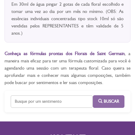
Em 30ml de água pingar 2 gotas de cada floral escolhido e
tomar uma vez ao dia por um mês no mínimo. (OBS: As
essências individuais concentradas tipo stock 10ml só são
vendidas pelos REPRESENTANTES e têm validade de 5
anos.)
Conheça as fórmulas prontas dos Florais de Saint Germain
, a
maneira mais eficaz para ter uma fórmula customizada para você é
agendando uma sessão com um terapeuta floral. Caso queira se
aprofundar mais e conhecer mais algumas composições, também
pode buscar por sentimentos e ler suas composições.
BUSCAR