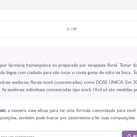
31 / 89
a por farmácia homeopática ou preparada por terapeuta floral. Tomar do
o da língua com cuidado para não tocar o conta-gotas de vidro na boca.
 várias essências florais stock (concentradas) como DOSE ÚNICA: Em 30m
As essências individuais concentradas tipo stock 10ml só são vendidas
ain
, a maneira mais eficaz para ter uma fórmula customizada para voc
mposições, também pode buscar por sentimentos e ler suas composições.
B