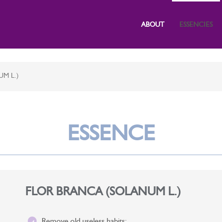
ABOUT
ESSENCIES
M L.)
ESSENCE
FLOR BRANCA (SOLANUM L.)
Remove old useless habits;