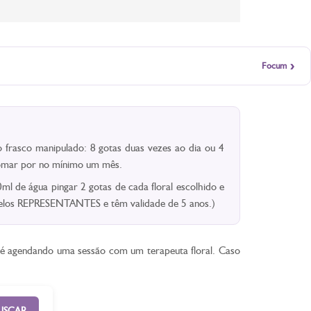
›
Focum
 frasco manipulado: 8 gotas duas vezes ao dia ou 4
 Tomar por no mínimo um mês.
l de água pingar 2 gotas de cada floral escolhido e
 pelos REPRESENTANTES e têm validade de 5 anos.)
ê é agendando uma sessão com um terapeuta floral. Caso
USCAR