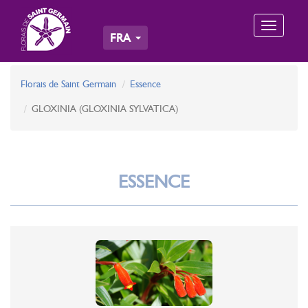
Toggle
FRA
navigation
Florais de Saint Germain
Essence
GLOXINIA (GLOXINIA SYLVATICA)
ESSENCE