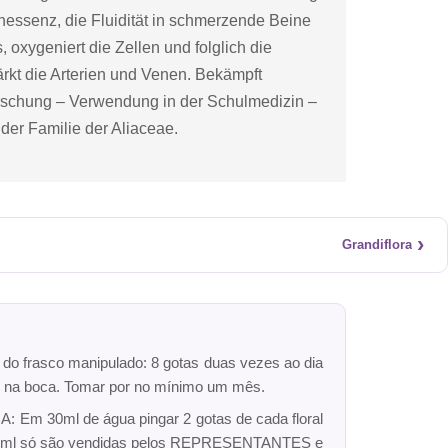
enessenz, die Fluidität in schmerzende Beine
 oxygeniert die Zellen und folglich die
rkt die Arterien und Venen. Bekämpft
rschung – Verwendung in der Schulmedizin –
der Familie der Aliaceae.
›
Grandiflora
r do frasco manipulado: 8 gotas duas vezes ao dia
dro na boca. Tomar por no mínimo um mês.
: Em 30ml de água pingar 2 gotas de cada floral
ck 10ml só são vendidas pelos REPRESENTANTES e