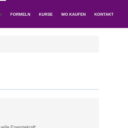
N
FORMELN
KURSE
WO KAUFEN
KONTAKT
duelle Energiekraft;