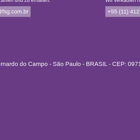
ahlen und zu erhalten:
Wir verkaufen n
fsg.com.br
+55 (11) 41
ernardo do Campo - São Paulo - BRASIL - CEP: 097