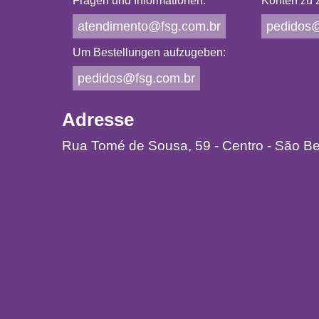
Fragen und Informationen:
Konten zu z
atendimento@fsg.com.br
pedidos@
Um Bestellungen aufzugeben:
pedidos@fsg.com.br
Adresse
Rua Tomé de Sousa, 59 - Centro - São B