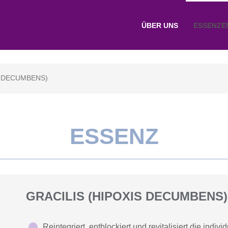
ÜBER UNS
ESSENZE
S DECUMBENS)
ESSENZ
GRACILIS (HIPOXIS DECUMBENS)
Reintegriert, entblockiert und revitalisiert die indivi