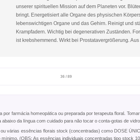
unserer spirituellen Mission auf dem Planeten vor. Blüt
bringt. Energetisiert alle Organe des physischen Körpers,
lebenswichtigen Organe und das Gehirn. Reinigt und stä
Krampfadern. Wichtig bei degenerativen Zuständen. Fo
ist krebshemmend. Wirkt bei Prostatavergrößerung. Aus 
36 / 89
ta por farmácia homeopática ou preparada por terapeuta floral. Toma
ca abaixo da língua com cuidado para não tocar o conta-gotas de vi
a ou várias essências florais stock (concentradas) como DOSE ÚNICA
o mínimo. (OBS: As essências individuais concentradas tipo sto