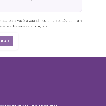
omizada para você é agendando uma sessão com um
mentos e ler suas composições.
SCAR