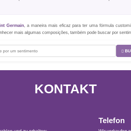
int Germain
, a maneira mais eficaz para ter uma fórmula cust
e conhecer mais algumas composições, também pode buscar por senti
BU
KONTAKT
Telefon