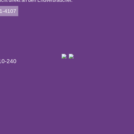
icht direkt an den Endverbraucher.
21-4107
10-240