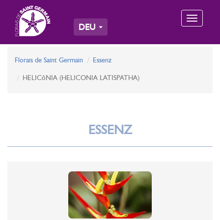
Toggle
DEU
navigation
Florais de Saint Germain
Essenz
HELICôNIA (HELICONIA LATISPATHA)
ESSENZ