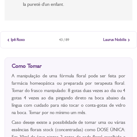
la pureté d'un enfant.
‹
›
Ipê Roxo
Laurus Nobilis
43 / 89
Como Tomar
A manipulação de uma fórmula floral pode ser feita por
farmácia homeopática ou preparada por terapeuta floral.
Tomar do frasco manipulado: 8 gotas duas vezes ao dia ou 4
gotas 4 vezes ao dia pingando direto na boca abaixo da
língua com cuidado para não tocar o conta-gotas de vidro
na boca. Tomar por no mínimo um mês.
Caso deseje existe a possibilidade de tomar uma ou várias
essências florais stock (concentradas) como DOSE ÚNICA:
Em 30ml de água pingar 2 gotas de cada floral escolhido e