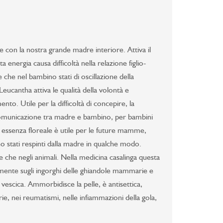
 con la nostra grande madre interiore. Attiva il
 energia causa difficoltà nella relazione figlio-
he nel bambino stati di oscillazione della
 Leucantha attiva le qualità della volontà e
nto. Utile per la difficoltà di concepire, la
a comunicazione tra madre e bambino, per bambini
 essenza floreale è utile per le future mamme,
ono stati respinti dalla madre in qualche modo.
ne che negli animali. Nella medicina casalinga questa
camente sugli ingorghi delle ghiandole mammarie e
a vescica. Ammorbidisce la pelle, è antisettica,
rie, nei reumatismi, nelle infiammazioni della gola,