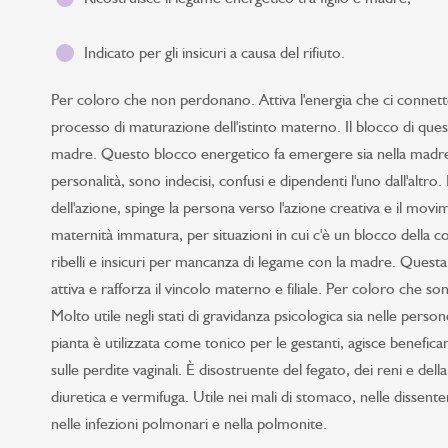
Indicato per gli insicuri a causa del rifiuto.
Per coloro che non perdonano. Attiva l'energia che ci connette
processo di maturazione dell'istinto materno. Il blocco di questa
madre. Questo blocco energetico fa emergere sia nella madre c
personalità, sono indecisi, confusi e dipendenti l'uno dall'altro.
dell'azione, spinge la persona verso l'azione creativa e il movime
maternità immatura, per situazioni in cui c'è un blocco dell
ribelli e insicuri per mancanza di legame con la madre. Questa
attiva e rafforza il vincolo materno e filiale. Per coloro che s
Molto utile negli stati di gravidanza psicologica sia nelle perso
pianta è utilizzata come tonico per le gestanti, agisce benefi
sulle perdite vaginali. È disostruente del fegato, dei reni e dell
diuretica e vermifuga. Utile nei mali di stomaco, nelle dissente
nelle infezioni polmonari e nella polmonite.