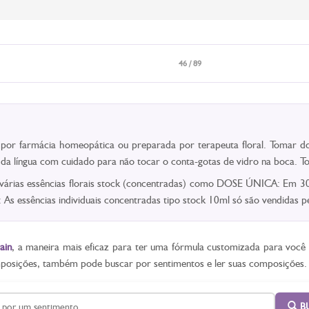
46 / 89
a por farmácia homeopática ou preparada por terapeuta floral. Tomar do
o da língua com cuidado para não tocar o conta-gotas de vidro na boca.
 várias essências florais stock (concentradas) como DOSE ÚNICA: Em 30m
As essências individuais concentradas tipo stock 10ml só são vendidas
ain
, a maneira mais eficaz para ter uma fórmula customizada para voc
mposições, também pode buscar por sentimentos e ler suas composições.
B