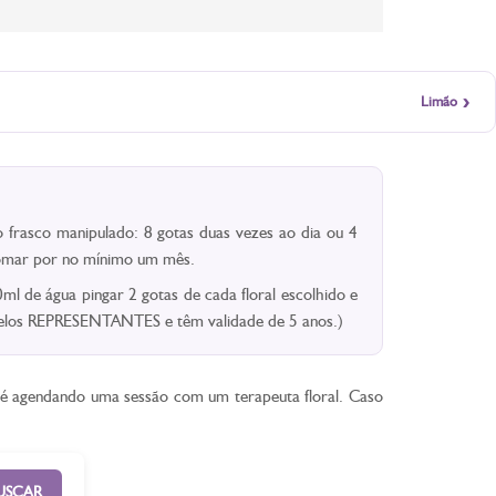
›
Limão
 frasco manipulado: 8 gotas duas vezes ao dia ou 4
 Tomar por no mínimo um mês.
l de água pingar 2 gotas de cada floral escolhido e
 pelos REPRESENTANTES e têm validade de 5 anos.)
ê é agendando uma sessão com um terapeuta floral. Caso
USCAR