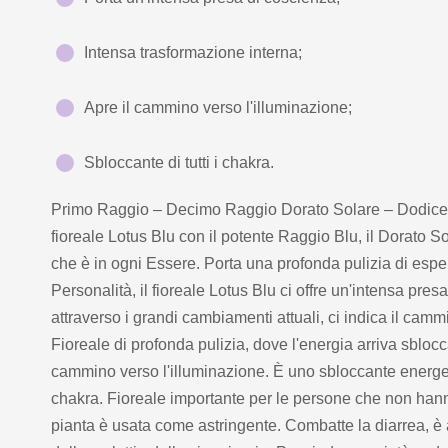
Intensa trasformazione interna;
Apre il cammino verso l'illuminazione;
Sbloccante di tutti i chakra.
Primo Raggio – Decimo Raggio Dorato Solare – Dodicesim
fioreale Lotus Blu con il potente Raggio Blu, il Dorato Sol
che è in ogni Essere. Porta una profonda pulizia di esper
Personalità, il fioreale Lotus Blu ci offre un'intensa pre
attraverso i grandi cambiamenti attuali, ci indica il camm
Fioreale di profonda pulizia, dove l'energia arriva sbloccand
cammino verso l'illuminazione. È uno sbloccante energet
chakra. Fioreale importante per le persone che non han
pianta è usata come astringente. Combatte la diarrea, è 