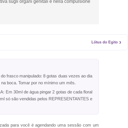
ativa sugli organi genitali e nella compulsione
›
Lótus do Egito
r do frasco manipulado: 8 gotas duas vezes ao dia
dro na boca. Tomar por no mínimo um mês.
: Em 30ml de água pingar 2 gotas de cada floral
ck 10ml só são vendidas pelos REPRESENTANTES e
omizada para você é agendando uma sessão com um