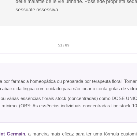
delle malattie delle vie urinarie. Possiede proprietà sed
sessuale ossessiva.
51 / 89
ta por farmácia homeopática ou preparada por terapeuta floral. Toma
ca abaixo da língua com cuidado para não tocar o conta-gotas de vi
a ou várias essências florais stock (concentradas) como DOSE ÚNICA
o mínimo. (OBS: As essências individuais concentradas tipo sto
int Germain
, a maneira mais eficaz para ter uma fórmula cust