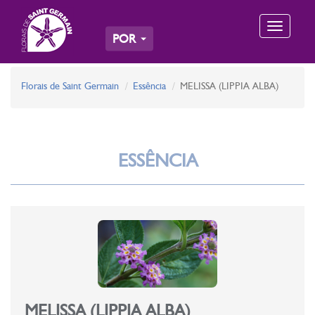
Toggle
POR
navigation
Florais de Saint Germain
Essência
MELISSA (LIPPIA ALBA)
ESSÊNCIA
MELISSA (LIPPIA ALBA)