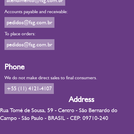
atendimento@fsg.com.br
Accounts payable and receivable:
pedidos@fsg.com.br
To place orders:
pedidos@fsg.com.br
Phone
We do not make direct sales to final consumers.
+55 (11) 4121-4107
Address
Rua Tomé de Sousa, 59 - Centro - São Bernardo do
Campo - São Paulo - BRASIL - CEP: 09710-240