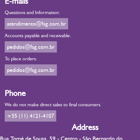
E-mails
Questions and Information:
atendimento@fsg.com.br
Accounts payable and receivable:
pedidos@fsg.com.br
To place orders:
pedidos@fsg.com.br
Phone
We do not make direct sales to final consumers.
+55 (11) 4121-4107
Address
Rua Tomé de Sousa, 59 - Centro - São Bernardo do