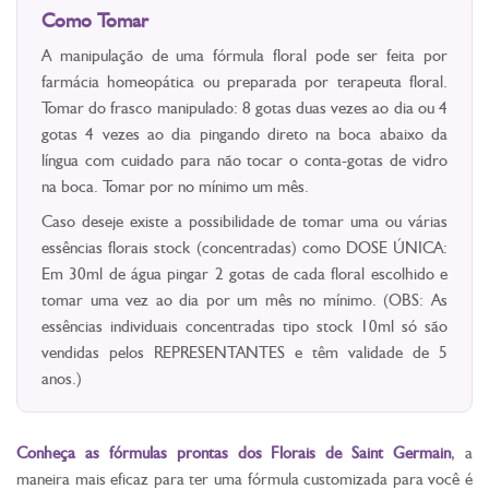
Como Tomar
A manipulação de uma fórmula floral pode ser feita por
farmácia homeopática ou preparada por terapeuta floral.
Tomar do frasco manipulado: 8 gotas duas vezes ao dia ou 4
gotas 4 vezes ao dia pingando direto na boca abaixo da
língua com cuidado para não tocar o conta-gotas de vidro
na boca. Tomar por no mínimo um mês.
Caso deseje existe a possibilidade de tomar uma ou várias
essências florais stock (concentradas) como DOSE ÚNICA:
Em 30ml de água pingar 2 gotas de cada floral escolhido e
tomar uma vez ao dia por um mês no mínimo. (OBS: As
essências individuais concentradas tipo stock 10ml só são
vendidas pelos REPRESENTANTES e têm validade de 5
anos.)
Conheça as fórmulas prontas dos Florais de Saint Germain
, a
maneira mais eficaz para ter uma fórmula customizada para você é