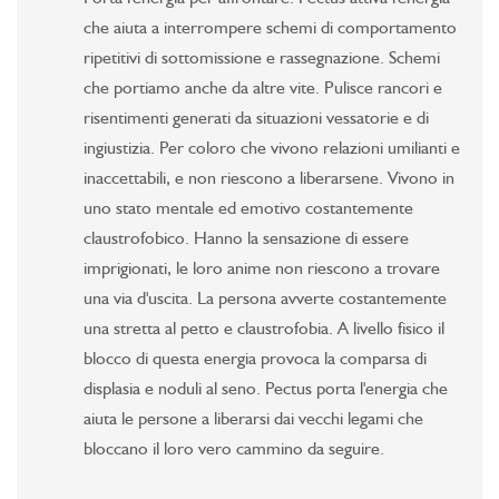
che aiuta a interrompere schemi di comportamento
ripetitivi di sottomissione e rassegnazione. Schemi
che portiamo anche da altre vite. Pulisce rancori e
risentimenti generati da situazioni vessatorie e di
ingiustizia. Per coloro che vivono relazioni umilianti e
inaccettabili, e non riescono a liberarsene. Vivono in
uno stato mentale ed emotivo costantemente
claustrofobico. Hanno la sensazione di essere
imprigionati, le loro anime non riescono a trovare
una via d'uscita. La persona avverte costantemente
una stretta al petto e claustrofobia. A livello fisico il
blocco di questa energia provoca la comparsa di
displasia e noduli al seno. Pectus porta l'energia che
aiuta le persone a liberarsi dai vecchi legami che
bloccano il loro vero cammino da seguire.