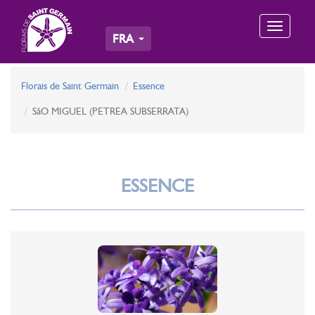
Toggle
FRA
navigation
Florais de Saint Germain
Essence
SãO MIGUEL (PETREA SUBSERRATA)
ESSENCE