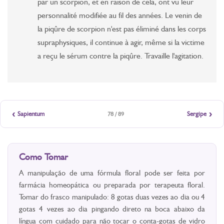
par un scorpion, et en raison de cela, ont vu leur
personnalité modifiée au fil des années. Le venin de
la piqûre de scorpion n'est pas éliminé dans les corps
supraphysiques, il continue à agir, même si la victime
a reçu le sérum contre la piqûre. Travaille l'agitation.
‹
›
Sapientum
Sergipe
78 / 89
Como Tomar
A manipulação de uma fórmula floral pode ser feita por
farmácia homeopática ou preparada por terapeuta floral.
Tomar do frasco manipulado: 8 gotas duas vezes ao dia ou 4
gotas 4 vezes ao dia pingando direto na boca abaixo da
língua com cuidado para não tocar o conta-gotas de vidro