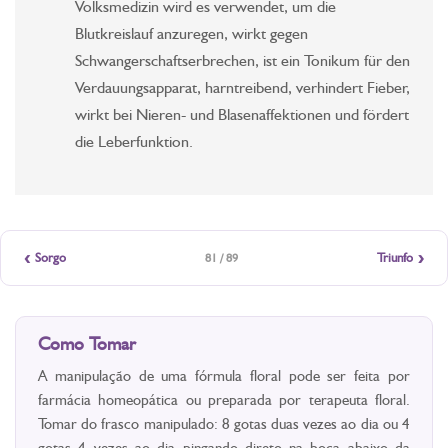
Volksmedizin wird es verwendet, um die
Blutkreislauf anzuregen, wirkt gegen
Schwangerschaftserbrechen, ist ein Tonikum für den
Verdauungsapparat, harntreibend, verhindert Fieber,
wirkt bei Nieren- und Blasenaffektionen und fördert
die Leberfunktion.
‹
›
Sorgo
Triunfo
81 / 89
Como Tomar
A manipulação de uma fórmula floral pode ser feita por
farmácia homeopática ou preparada por terapeuta floral.
Tomar do frasco manipulado: 8 gotas duas vezes ao dia ou 4
gotas 4 vezes ao dia pingando direto na boca abaixo da