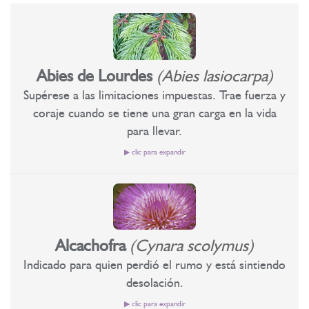
Abies de Lourdes
(Abies lasiocarpa)
Supérese a las limitaciones impuestas. Trae fuerza y
coraje cuando se tiene una gran carga en la vida
para llevar.
▶ clic para expandir
Superar las limitaciones impuestas
Aporta fuerza y ​​coraje cuando tienes que llevar una gran
carga en la vida.
Alcachofra
(Cynara scolymus)
Tuneado en las afueras de Lourdes/Francia y preparado con
Indicado para quien perdió el rumo y está sintiendo
agua del manantial de la Basílica de Nuestra Señora de Lourdes.
desolación.
“El Amor Divino nos eleva por encima de cualquier limitación.
Superar las limitaciones impuestas, una a una”. Abies de
▶ clic para expandir