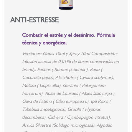
ANTI-ESTRESSE
Combatir el estrés y el desánimo. Fórmula
técnica y energética.
Versiones: Gotas 10ml y Spray 10ml Composición:
Infusión acuosa de 0,01% de flores conservadas en
brandy. Patiens ( Rumex patientia ), Pepo (
Cucurbita pepo), Alcachofra ( Cynara scolymus),
Melissa ( Lippia alba), Gerânio ( Pelargonium
hortorum), Abies de Lourdes ( Abies lasiocarpa ),
Oliva de Fátima ( Olea europaea l.), Ipê Roxo (
Tabebuia impetiginosa), Gracilis ( Hypoxis
decumbens), Cidreira ( Cymbopogon citratus),
Arnica Silvestre (Solidago microglossa), Algodão