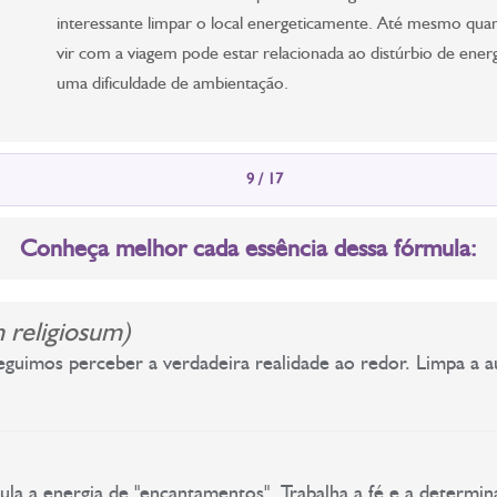
interessante limpar o local energeticamente. Até mesmo quan
vir com a viagem pode estar relacionada ao distúrbio de e
uma dificuldade de ambientação.
9 / 17
Conheça melhor cada essência dessa fórmula:
 religiosum)
guimos perceber a verdadeira realidade ao redor. Limpa a a
la a energia de "encantamentos". Trabalha a fé e a determina
e ao redor.