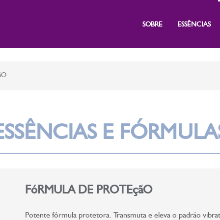
SOBRE
ESSÊNCIAS
ãO
ESSÊNCIAS E FÓRMULA
FóRMULA DE PROTEçãO
Potente fórmula protetora. Transmuta e eleva o padrão vibrat