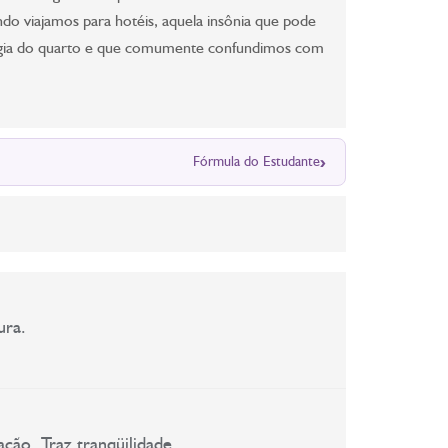
do viajamos para hotéis, aquela insônia que pode
nergia do quarto e que comumente confundimos com
›
Fórmula do Estudante
ura.
ção. Traz tranqüilidade.