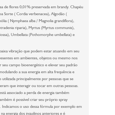
sa de flores 0,01% preservada em brandy. Chapéu
Boa Sorte ( Cordia verbenacea), Algodão (
ólia ( Nymphaea alba / Magnolia grandiflora),
tradenia riparia), Myrtus (Myrtus communis),
roglossa), Umbellata (Pothomorphe umbellata) e
e baixa vibração que podem estar atuando em seu
resentes em ambientes, objetos ou mesmo nos
r seu campo bioenergético e elevar seu padrão
modulando a sua energia em alta frequência e
o utilizada principalmente por pessoas que se
veram que interagir ou tocar em outras pessoas.
 está associado a perda de energia também
mbém é possível criar seu próprio spray
es. Indicamos o uso dessa fórmula por exemplo em
a energia dos inquilinos anteriores e é