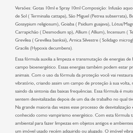
Versões: Gotas 10ml e Spray 10ml Composição: Infusão aquo
de Sol ( Terminalia cattapa), São Miguel (Petrea subserrata), 
Gossypium religiosum), Goiaba ( Psidium guajava), Lótus/Magn
Carrapichão ( Desmodium sp), Allium ( Allium), Incensum ( Te
Grevílea ( Grevillea banksii), Arnica Silvestre ( Solidago mic
Gracilis (Hypoxis decumbens).
Essa fórmula auxilia a limpeza e transmutação de energias d
campo bioenergético. Essas energias também podem estar p
animais. Com o uso da fórmula da proteção você vai restaura
vibratório, criando assim um campo de proteção à sua volta, 
saindo da sintonia das baixas frequências. Essa fórmula é muit
sentem desvitalizadas depois de um dia de trabalho no qual ti
Na grande maioria das vezes esse processo de desvitalização
conhecido como vampirismo energético. Com esta fórmula ta
ambiental para fazer limpezas em objetos antigos e ambient
um imóvel usado recém adquirido ou alugado. O imóvel vibra n