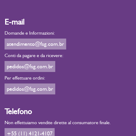
Pothomorphe umbellata Secondo Raggio Dorato – Decimo
Raggio Dorato Solare – Undicesimo Raggio Pesca Azione di
E-mail
questi Raggi nell'essenza floreale Umbellata Secondo Raggio
Dorato – Saggezza Decimo Raggio Dorato Solare – Pace Solare
Domande e Informazioni:
e Conforto Undicesimo Raggio – Gioia, Entusiasmo e Scopo
atendimento@fsg.com.br
Divino Livello dell'Anima « L'essenza floreale Umbellata porta
con il Giallo del Secondo Raggio, il Dorato Solare del Decimo
Conti da pagare e da ricevere:
Raggio, il Pesca dell'Undicesimo Raggio, la manifestazione
pedidos@fsg.com.br
efficace che permette di assumere il proprio potere personale
insieme all'entusiasmo di essere cocreatori con Dio, con grande
Per effettuare ordini:
azione della Dea che ci offre rifugio. Esprimiamo la nostra
evoluzione comprendendo che Dio tramite il nostro Sé
pedidos@fsg.com.br
Superiore, ci risponde prontamente se accettiamo le Leggi
Universali di manifestazione sempre con la sensazione di
capacità consegnata nelle Mani Divine. » Livello della
Telefono
Personalità Lavora una profonda pulizia e protezione. Questa
Non effettuiamo vendite dirette al consumatore finale.
essenza floreale viene a recuperare aspetti di noi stessi
prigionieri nell'oscurità dell'anima a livelli inferiori. Per le
+55 (11) 4121-4107