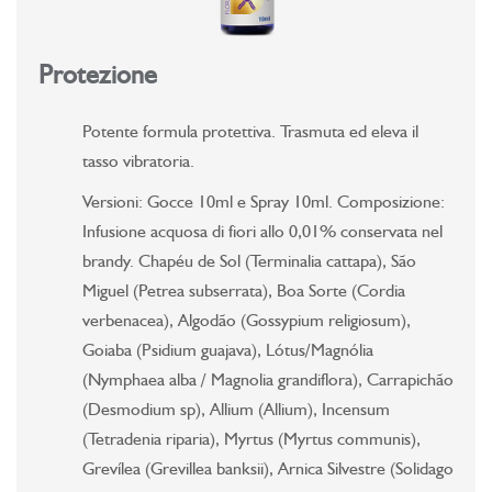
Protezione
Potente formula protettiva. Trasmuta ed eleva il
tasso vibratoria.
Versioni: Gocce 10ml e Spray 10ml. Composizione:
Infusione acquosa di fiori allo 0,01% conservata nel
brandy. Chapéu de Sol (Terminalia cattapa), São
Miguel (Petrea subserrata), Boa Sorte (Cordia
verbenacea), Algodão (Gossypium religiosum),
Goiaba (Psidium guajava), Lótus/Magnólia
(Nymphaea alba / Magnolia grandiflora), Carrapichão
(Desmodium sp), Allium (Allium), Incensum
(Tetradenia riparia), Myrtus (Myrtus communis),
Grevílea (Grevillea banksii), Arnica Silvestre (Solidago