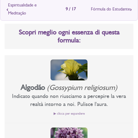
Espiritualidade e
‹
›
9 / 17
Fórmula do Estudante
Meditação
Scopri meglio ogni essenza di questa
formula:
Algodão
(Gossypium religiosum)
Indicato quando non riusciamo a percepire la vera
realtà intorno a noi. Pulisce l'aura.
▶ clicca per espandere
Essenza floreale di profonda pulizia;