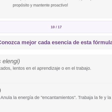
propósito y mantente proactivo!
10 / 17
Conozca mejor cada esencia de esta fórmula
 elengi)
ados, lentos en el aprendizaje o en el trabajo.
)
s idealizan y no implementan;
l;
 Anula la energía de "encantamientos". Trabaja la fe y la
 no retienen información y tienen dificultades para comprenderla;