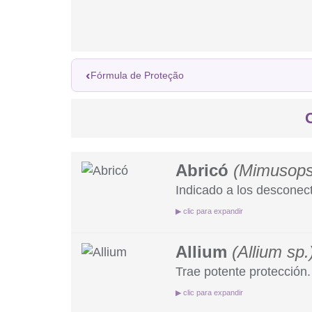
‹
Fórmula de Proteção
Abricó
(Mimusops
Indicado a los desconect
▶ clic para expandir
Allium
(Allium sp.
Recomendado para quiene
Aporta organización menta
Trae potente protección.
Recomendado para quienes
▶ clic para expandir
La gente lenta trabaja;