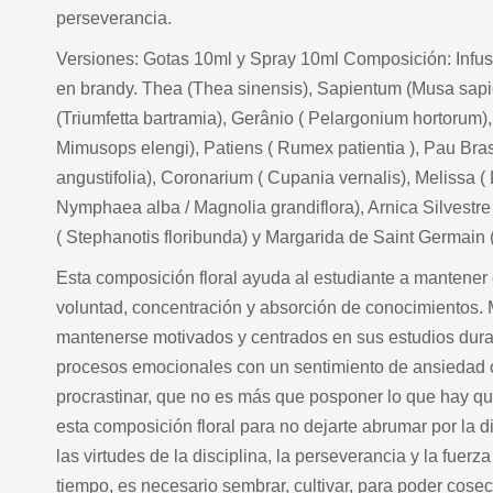
perseverancia.
Versiones: Gotas 10ml y Spray 10ml Composición: Infu
en brandy. Thea (Thea sinensis), Sapientum (Musa sapien
(Triumfetta bartramia), Gerânio ( Pelargonium hortorum)
Mimusops elengi), Patiens ( Rumex patientia ), Pau Brasi
angustifolia), Coronarium ( Cupania vernalis), Melissa ( L
Nymphaea alba / Magnolia grandiflora), Arnica Silvest
( Stephanotis floribunda) y Margarida de Saint Germa
Esta composición floral ayuda al estudiante a mantener 
voluntad, concentración y absorción de conocimientos.
mantenerse motivados y centrados en sus estudios dura
procesos emocionales con un sentimiento de ansiedad o
procrastinar, que no es más que posponer lo que hay qu
esta composición floral para no dejarte abrumar por la d
las virtudes de la disciplina, la perseverancia y la fuerza
tiempo, es necesario sembrar, cultivar, para poder cosech