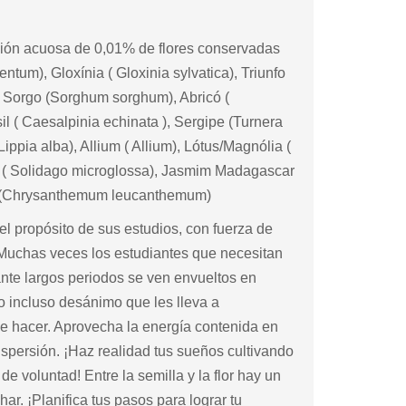
sión acuosa de 0,01% de flores conservadas
tum), Gloxínia ( Gloxinia sylvatica), Triunfo
, Sorgo (Sorghum sorghum), Abricó (
l ( Caesalpinia echinata ), Sergipe (Turnera
ippia alba), Allium ( Allium), Lótus/Magnólia (
re ( Solidago microglossa), Jasmim Madagascar
in (Chrysanthemum leucanthemum)
el propósito de sus estudios, con fuerza de
 Muchas veces los estudiantes que necesitan
nte largos periodos se ven envueltos en
 incluso desánimo que les lleva a
e hacer. Aprovecha la energía contenida en
ispersión. ¡Haz realidad tus sueños cultivando
 de voluntad! Entre la semilla y la flor hay un
ar. ¡Planifica tus pasos para lograr tu