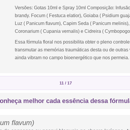
Versões: Gotas 10ml e Spray 10ml Composição: Infusão
brandy. Focum ( Festuca elatior), Goiaba ( Psidium g
Luz ( Panicum flavum), Capim Seda ( Panicum melinis),
Coronarium ( Cupania vernalis) e Cidreira ( Cymbopogon
Essa fórmula floral nos possibilita obter o pleno control
transmutar as memórias traumáticas desta ou de outras 
ainda vibram no campo bioenergético que nos permeia.
11 / 17
onheça melhor cada essência dessa fórmul
cum flavum)