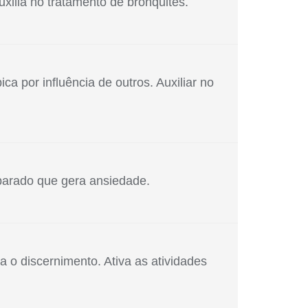
xilia no tratamento de bronquites.
a por influência de outros. Auxiliar no
onsciente, estados de desespero e pânico ocorridos
se acessar e resgatar, atinge a complexidade. Esse
parado que gera ansiedade.
ação dos reais propósitos da alma. É para quando a
 aprisionada em uma situação mental ou emocional
a farmacopeia caseira é usado para combater a febre
a o discernimento. Ativa as atividades