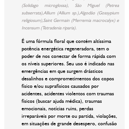
(Solidago microglossa), São Miguel (Petrea
subserrata),Allium (Allium sp.),Algodão (Gossypium
religiosum),Saint Germain (Merremia macrocalyx) e
Incensum (Tetradenia riparia).
É uma fórmula floral que contém altíssima
potência energética regeneradora, tem o
poder de nos conectar de forma rápida com
os níveis superiores. Seu uso é indicado nas
emergências em que surgem drásticos
desalinhos e comprometimentos dos copos
físico e/ou suprafísicos causados por
acidentes, acidentes violentos com traumas
físicos (buscar ajuda médica), traumas
emocionais, notícias ruins, perdas
irreparáveis por morte ou partida, violações,
em situações de grande desespero, confusão