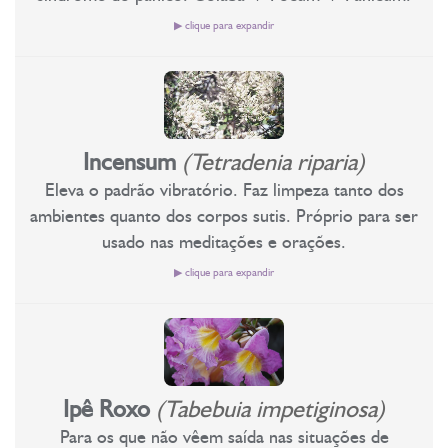
musculares, na excitação nervosa, é sedativo e sudorífero.
têm mau hálito.
▶ clique para expandir
Combate as afecções do estômago.
Trabalha medos concretos e medos indefinidos;
Estabiliza o plexo solar.
Incensum
(Tetradenia riparia)
Trabalha os medos concretos em geral. Traz coragem para
enfrentarmos situações de grande perigo, as grandes provas da
Eleva o padrão vibratório. Faz limpeza tanto dos
alma, ou em situações de muita pressão, e para quando surge o
ambientes quanto dos corpos sutis. Próprio para ser
medo da perda do controle. O uso dessa essência floral nos
usado nas meditações e orações.
traz grande força interna acompanhada de um sentimento de
paz, tranquilidade e equilíbrio. Goiaba harmoniza todos os
▶ clique para expandir
chacras e corpos, principalmente o chacra do plexo solar, que
em situações de emergência é o primeiro a ser desestabilizado
Elava o padrão vibratório ás oitavas de Luz;
e assim, dando entrada à atuação de forças astrais negativas em
Excelente nos momentos de meditação para trazer
nosso campo energético. Floral útil para os bebês que se
elevação.
assustam com facilidade e com os movimentos bruscos dos
Ipê Roxo
(Tabebuia impetiginosa)
adultos. Na medicina doméstica partes desta planta são
Promove a elevação do nível vibratório. É uma essência floral
utilizadas para combater: ácido úrico, diarreias, gastroenterite,
Para os que não vêem saída nas situações de
de limpeza da aura e dos ambientes. Remove manchas e