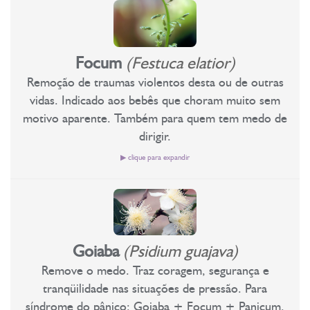
nas bebidas e nas drogas. Indicada também nos casos de
picadas de abelhas, urias e pedras na bexiga, diabetes, é
paredes do útero suas funções naturais. É eficiente na
Trabalha preocupação excessiva e ansiedade;
rompimento de aura devido a mediunidade forçada. Arnica
depurativo do sangue, combate o ácido úrico, cálculos, cólera,
expectoração com sangue, combate as hemorragias, favorece a
Indicado a quem possui o mental disparado e não consegue
Silvestre traz para a consciência o mais profundo do auto
difteria, malária, tifo, úlceras, úlceras purulentas, picadas de
digestão, é auxiliar nas afecções e no funcionamento das vias
desligar de um assunto;
conhecimento para se curar e perceber o desequilíbrio e
animais venenosos, combate a prisão de ventre, flatulência
urinárias. Tem propriedades diuréticas, atua contra os catarros,
Focum
(Festuca elatior)
Floral auxiliar no tratamento da Insônia.
transmutar. Floral indicado para os que não têm pleno controle
estomacal, varizes, é vermífugo e anti-inflamatório. É útil uso
disenteria, diarreia e enterite.
Remoção de traumas violentos desta ou de outras
do se que é capaz.
externo e interno contra calos, verrugas, sarna, impingens,
Ter controle sobre seus próprios pensamentos. Sentem
vidas. Indicado aos bebês que choram muito sem
tinha e manchas da pele.
dificuldade de se deixar fluir naturalmente no viver diário e ante
motivo aparente. Também para quem tem medo de
qualquer imprevisto. Situações que provocam estados severos
dirigir.
de ansiedade, histerismo, nervosismo, apreensão e insônia, não
conseguem se desligar das preocupações diárias ao dormir. O
▶ clique para expandir
floral Cidreira é indicado também para os que têm uma vida
muito sobrecarregada, sentem uma constante sensação de que
Remoção de traumas violentos.
não vão conseguir dar conta dos seus afazeres e das suas
obrigações; para os que estão vivendo situações de estresse. O
Trabalha a limpeza de traumas de mortes violentas de vidas
bloqueio dessa energia pode causar a elevação da pressão
passadas. Para traumas também sofridos na atual vida. Para
Goiaba
(Psidium guajava)
sanguínea, por causa da retenção de líquido no organismo. O
bebês agitados e angustiados sem motivo aparente. Muito útil
floral Cidreira vem curar a mente. Na Fitoterapia é usado
Remove o medo. Traz coragem, segurança e
aos que não conseguem dirigir automóvel por medo, neste
como analgésico, combate dores em geral e o reumatismo. É
tranqüilidade nas situações de pressão. Para
caso acrescentar os florais Goiaba + Panicum. Focum limpa
usado também como antiespasmódico, útil nos espasmos
síndrome do pânico: Goiaba + Focum + Panicum.
resíduos físicos e suprafísicos putrefatos, é indicado para os que