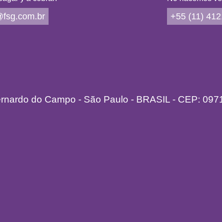
 con tallos subangulares, escasamente pubescentes, de 30 a 60 cm
una nueva visión de la vida, se vuelven más seguros, tranquilos, armo
fsg.com.br
+55 (11) 41
o brasileño, en suelos arenosos. Aparece con más intensidad en el pa
 del espíritu subliman- do la materia. El bloqueo de esta energía cri
e largo, dispuestas en verticilos en los nudos. Sus flores son peq
al, migraña hemicraneal. El desbloqueo energético de este floral ap
iares a modo de capítulos. Los frutos son aquenios oblongos de color 
l ictus y en la isquemia cerebral.
ernardo do Campo - São Paulo - BRASIL - CEP: 097