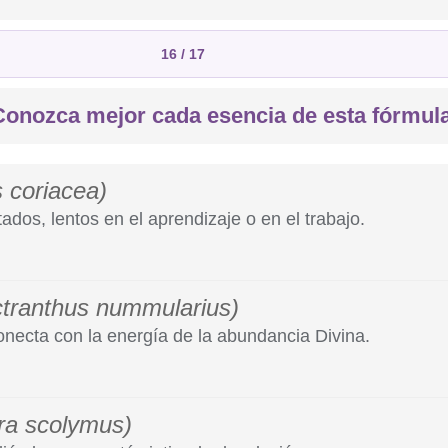
16 / 17
Conozca mejor cada esencia de esta fórmula
 coriacea)
ados, lentos en el aprendizaje o en el trabajo.
ctranthus nummularius)
s idealizan y no implementan;
l;
onecta con la energía de la abundancia Divina.
 no retienen información y tienen dificultades para comprenderla;
atamiento de enfermedades degenerativas.
ra scolymus)