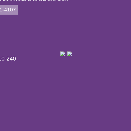
 de altura, originaria del continente americano,
nizados y felices. Es el florecimiento del espíritu
21-4107
seo marítimo. Las hojas son simples, subcoriáceas,
staliza en lo físico como ictus, isquemia cerebral,
ueñas, blancas, dispuestas en glomérulos globosos
orta beneficios en la enfermedad de Alzheimer y la
marrón verdoso. Se multiplica por semillas. (planta
10-240