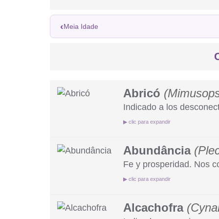
‹
Meia Idade
Abricó
(Mimusops
Indicado a los desconect
▶ clic para expandir
Abundância
(Ple
Recomendado para quiene
Aporta organización menta
Fe y prosperidad. Nos c
Recomendado para quienes
▶ clic para expandir
La gente lenta trabaja;
Útil como ayuda en el tr
Alcachofra
(Cyna
Fe y prosperidad;