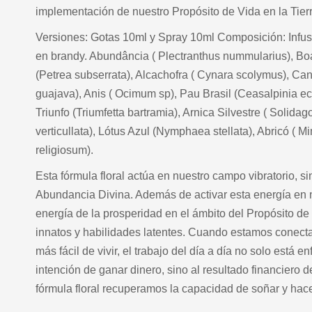
implementación de nuestro Propósito de Vida en la Tierr
Versiones: Gotas 10ml y Spray 10ml Composición: Infu
en brandy. Abundância ( Plectranthus nummularius), Bo
(Petrea subserrata), Alcachofra ( Cynara scolymus), Can
guajava), Anis ( Ocimum sp), Pau Brasil (Ceasalpinia ec
Triunfo (Triumfetta bartramia), Arnica Silvestre ( Soli
verticullata), Lótus Azul (Nymphaea stellata), Abricó (
religiosum).
Esta fórmula floral actúa en nuestro campo vibratorio, s
Abundancia Divina. Además de activar esta energía en n
energía de la prosperidad en el ámbito del Propósito de V
innatos y habilidades latentes. Cuando estamos conecta
más fácil de vivir, el trabajo del día a día no solo está 
intención de ganar dinero, sino al resultado financiero d
fórmula floral recuperamos la capacidad de soñar y hac