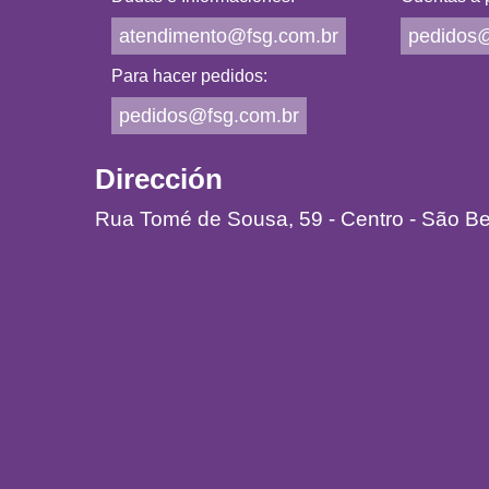
ramificada, de base leñosa,
material. Es el despertar de 
atendimento@fsg.com.br
pedidos@
incluyendo todo el territori
triunfando sobre la materia,
casi sésiles, de 1 a 3 cm d
laberintitis, parálisis faci
Para hacer pedidos:
terminales y glomérulos auxil
esclerosis, en las secuelas de
pedidos@fsg.com.br
estudiada por Harri Lorenzi)
Dirección
Rua Tomé de Sousa, 59 - Centro - São B