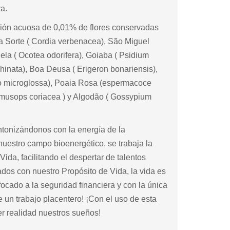
a.
sión acuosa de 0,01% de flores conservadas
a Sorte ( Cordia verbenacea), São Miguel
ela ( Ocotea odorifera), Goiaba ( Psidium
hinata), Boa Deusa ( Erigeron bonariensis),
dago microglossa), Poaia Rosa (espermacoce
 Mimusops coriacea ) y Algodão ( Gossypium
intonizándonos con la energía de la
uestro campo bioenergético, se trabaja la
ida, facilitando el despertar de talentos
dos con nuestro Propósito de Vida, la vida es
enfocado a la seguridad financiera y con la única
e un trabajo placentero! ¡Con el uso de esta
er realidad nuestros sueños!