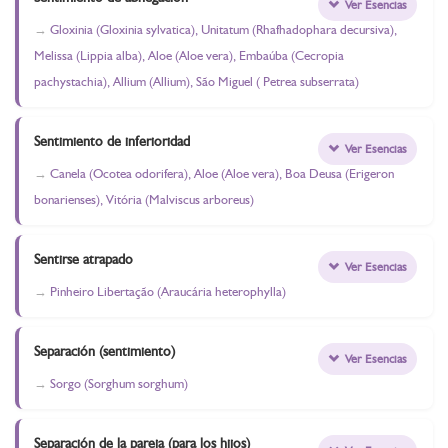
Ver Esencias
Gloxinia (Gloxinia sylvatica), Unitatum (Rhafhadophara decursiva),
Melissa (Lippia alba), Aloe (Aloe vera), Embaúba (Cecropia
pachystachia), Allium (Allium), São Miguel ( Petrea subserrata)
Sentimiento de inferioridad
Ver Esencias
Canela (Ocotea odorifera), Aloe (Aloe vera), Boa Deusa (Erigeron
bonarienses), Vitória (Malviscus arboreus)
Sentirse atrapado
Ver Esencias
Pinheiro Libertação (Araucária heterophylla)
Separación (sentimiento)
Ver Esencias
Sorgo (Sorghum sorghum)
Separación de la pareja (para los hijos)