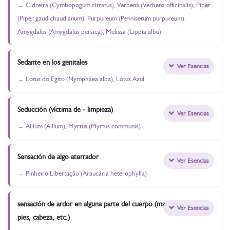
Cidreira (Cymbopogum citratus), Verbena (Verbena officinalis), Piper
(Piper gaudichaudianum), Purpureum (Pennisetum purpureum),
Amygdalus (Amygdalus persica), Melissa (Lippia alba)
Sedante en los genitales
Ver Esencias
Lótus do Egito (Nymphaea alba), Lótus Azul
Seducción (víctima de - limpieza)
Ver Esencias
Allium (Allium), Myrtus (Myrtus communis)
Sensación de algo aterrador
Ver Esencias
Pinheiro Libertação (Araucária heterophylla)
sensación de ardor en alguna parte del cuerpo (manos,
Ver Esencias
pies, cabeza, etc.)