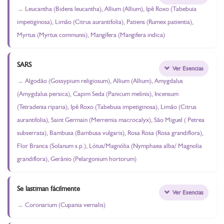
Leucantha (Bidens leucantha), Allium (Allium), Ipê Roxo (Tabebuia
impetiginosa), Limão (Citrus aurantifolia), Patiens (Rumex patientia),
Myrtus (Myrtus communis), Mangífera (Mangifera indica)
SARS
Ver Esencias
Algodão (Gossypium religiosum), Allium (Allium), Amygdalus
(Amygdalus persica), Capim Seda (Panicum melinis), Incensum
(Tetradenia riparia), Ipê Roxo (Tabebuia impetiginosa), Limão (Citrus
aurantifolia), Saint Germain (Merremia macrocalyx), São Miguel ( Petrea
subserrata), Bambusa (Bambusa vulgaris), Rosa Rosa (Rosa grandiflora),
Flor Branca (Solanum s.p.), Lótus/Magnólia (Nymphaea alba/ Magnolia
grandiflora), Gerânio (Pelargonium hortorum)
Se lastiman fácilmente
Ver Esencias
Coronarium (Cupania vernalis)