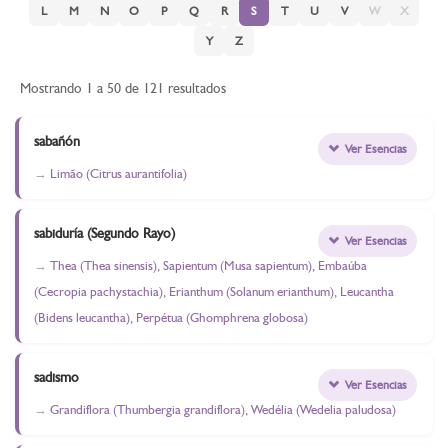
L
M
N
O
P
Q
R
S
T
U
V
W
X
Y
Z
Mostrando 1 a 50 de 121 resultados
sabañón
Ver Esencias
Limão (Citrus aurantifolia)
sabiduría (Segundo Rayo)
Ver Esencias
Thea (Thea sinensis), Sapientum (Musa sapientum), Embaúba
(Cecropia pachystachia), Erianthum (Solanum erianthum), Leucantha
(Bidens leucantha), Perpétua (Ghomphrena globosa)
sadismo
Ver Esencias
Grandiflora (Thumbergia grandiflora), Wedélia (Wedelia paludosa)