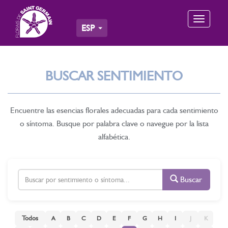
Toggle
ESP
navigation
BUSCAR SENTIMIENTO
Encuentre las esencias florales adecuadas para cada sentimiento
o síntoma. Busque por palabra clave o navegue por la lista
alfabética.
Buscar
Todos
A
B
C
D
E
F
G
H
I
J
K