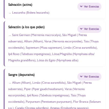
Salivación (activa)
Ver Esencias
Leucantha (Bidens leucantha)
Salvación (a los que piden)
Ver Esencias
Saint Germain (Merremia macrocalyx), São Miguel ( Petrea
subserrata), Allium (Allium), Varus (Vernonia escorpioides), Tuia (Thuya
occidentalis), Sapientum (Musa sapientum), Limão (Citrus aurantifolia),
Ipê Roxo (Tabebuia impetiginosa), Lótus/Magnólia (Nymphaea alba/
Magnolia grandiflora), Lótus do Egito (Nymphaea alba)
Sangre (depurativa)
Ver Esencias
Allium (Allium), Limão (Citrus aurantifolia), São Miguel ( Petrea
subserrata), Piper (Piper gaudichaudianum), Varus (Vernonia
escorpioides), Ipê Roxo (Tabebuia impetiginosa), Tuia (Thuya
occidentalis), Purpureum (Pennisetum purpureum), Flor Branca (Solanum
s.p.), Canela (Ocotea odorifera), Ameixa (Eriobothria japonica),