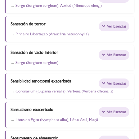
Sorgo (Sorghum sorghum), Abricó (Mimusops elengi)
Sensación de terror
Ver Esencias
Pinheiro Libertação (Araucária heterophylla)
Sensación de vacío interior
Ver Esencias
Sorgo (Sorghum sorghum)
Sensibilidad emocional exacerbada
Ver Esencias
Coronarium (Cupania vernalis), Verbena (Verbena officinalis)
Sensualismo exacerbado
Ver Esencias
Lótus do Egito (Nymphaea alba), Lótus Azul, Maçã
Sentimiento de abnegación