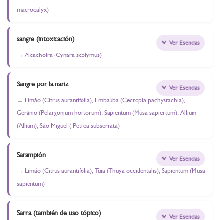
macrocalyx)
sangre (intoxicación)
Ver Esencias
Alcachofra (Cynara scolymus)
Sangre por la nariz
Ver Esencias
Limão (Citrus aurantifolia), Embaúba (Cecropia pachystachia),
Gerânio (Pelargonium hortorum), Sapientum (Musa sapientum), Allium
(Allium), São Miguel ( Petrea subserrata)
Sarampión
Ver Esencias
Limão (Citrus aurantifolia), Tuia (Thuya occidentalis), Sapientum (Musa
sapientum)
Sarna (también de uso tópico)
Ver Esencias