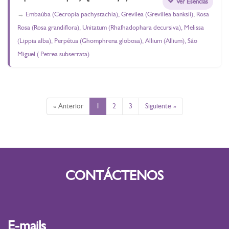
Ver Esencias
Embaúba (Cecropia pachystachia), Grevílea (Grevillea banksii), Rosa
Rosa (Rosa grandiflora), Unitatum (Rhafhadophara decursiva), Melissa
(Lippia alba), Perpétua (Ghomphrena globosa), Allium (Allium), São
Miguel ( Petrea subserrata)
« Anterior
1
2
3
Siguiente »
CONTÁCTENOS
E-mails