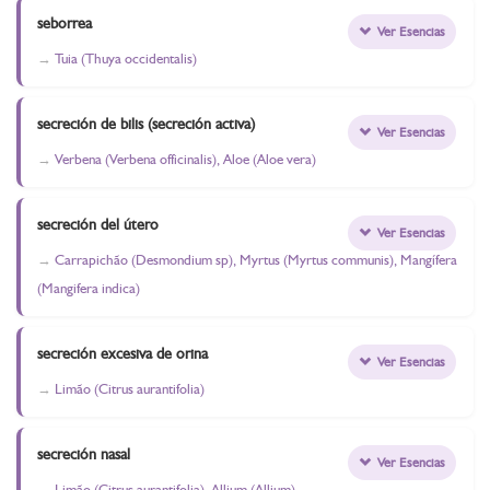
seborrea
Ver Esencias
Tuia (Thuya occidentalis)
secreción de bilis (secreción activa)
Ver Esencias
Verbena (Verbena officinalis), Aloe (Aloe vera)
secreción del útero
Ver Esencias
Carrapichão (Desmondium sp), Myrtus (Myrtus communis), Mangífera
(Mangifera indica)
secreción excesiva de orina
Ver Esencias
Limão (Citrus aurantifolia)
secreción nasal
Ver Esencias
Limão (Citrus aurantifolia), Allium (Allium)