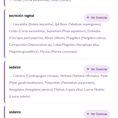
secreción vaginal
Ver Esencias
Leucantha (Bidens leucantha), Ipê Roxo (Tabebuia impetiginosa),
Limão (Citrus aurantifolia), Sapientum (Musa sapientum), Embaúba
(Cecropia pachystachia), Allium (Allium), Mangífera (Mangifera indica),
Carrapichão (Desmondium sp), Lótus/Magnólia (Nymphaea alba/
Magnolia grandiflora), Myrtus (Myrtus communis)
sedante
Ver Esencias
Cidreira (Cymbopogum citratus), Verbena (Verbena officinalis), Piper
(Piper gaudichaudianum), Purpureum (Pennisetum purpureum),
Amygdalus (Amygdalus persica), Melissa (Lippia alba), Laurus Nobilis
(Laurus nobilis)
sedante
Ver Esencias