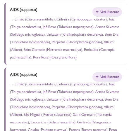
AIDS (supporto)
Vedi Essenze
Limão (Citrus aurantifolia), Cidreira (Cymbopogum citratus), Tuia
(Thuya occidentalis), Ipê Roxo (Tabebuia impetiginosa), Arnica Silvestre
(Solidago microglossa), Unitatum (Rhafhadophara decursiva), Bom Dia
(Tibouchina holoseriacea), Perpétua (Ghomphrena globosa), Allium
(Allium), Saint Germain (Merremia macrocalyx), Embaúba (Cecropia
pachystachia), Rosa Rosa (Rosa grandiflora)
AIDS (supporto)
Vedi Essenze
Limão (Citrus aurantifolia), Cidreira (Cymbopogum citratus), Tuia
(Thuya occidentalis), Ipê Roxo (Tabebuia impetiginosa), Arnica Silvestre
(Solidago microglossa), Unitatum (Rhafhadophara decursiva), Bom Dia
(Tibouchina holoseriacea), Perpétua (Ghomphrena globosa), Allium
(Allium), São Miguel ( Petrea subserrata), Saint Germain (Merremia
macrocalyx), Leucantha (Bidens leucantha), Gerânio (Pelargonium
hortorum), Goiaba (Psidium guayava), Patiens (Rumex patientia), Pepo