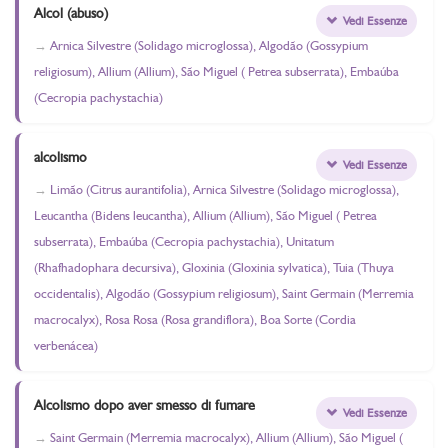
Alcol (abuso)
Vedi Essenze
Arnica Silvestre (Solidago microglossa), Algodão (Gossypium
religiosum), Allium (Allium), São Miguel ( Petrea subserrata), Embaúba
(Cecropia pachystachia)
alcolismo
Vedi Essenze
Limão (Citrus aurantifolia), Arnica Silvestre (Solidago microglossa),
Leucantha (Bidens leucantha), Allium (Allium), São Miguel ( Petrea
subserrata), Embaúba (Cecropia pachystachia), Unitatum
(Rhafhadophara decursiva), Gloxinia (Gloxinia sylvatica), Tuia (Thuya
occidentalis), Algodão (Gossypium religiosum), Saint Germain (Merremia
macrocalyx), Rosa Rosa (Rosa grandiflora), Boa Sorte (Cordia
verbenácea)
Alcolismo dopo aver smesso di fumare
Vedi Essenze
Saint Germain (Merremia macrocalyx), Allium (Allium), São Miguel (