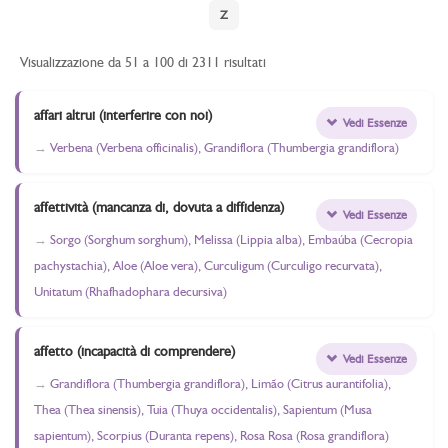
Z
Visualizzazione da 51 a 100 di 2311 risultati
affari altrui (interferire con noi)
Vedi Essenze
Verbena (Verbena officinalis), Grandiflora (Thumbergia grandiflora)
affettività (mancanza di, dovuta a diffidenza)
Vedi Essenze
Sorgo (Sorghum sorghum), Melissa (Lippia alba), Embaúba (Cecropia
pachystachia), Aloe (Aloe vera), Curculigum (Curculigo recurvata),
Unitatum (Rhafhadophara decursiva)
affetto (incapacità di comprendere)
Vedi Essenze
Grandiflora (Thumbergia grandiflora), Limão (Citrus aurantifolia),
Thea (Thea sinensis), Tuia (Thuya occidentalis), Sapientum (Musa
sapientum), Scorpius (Duranta repens), Rosa Rosa (Rosa grandiflora)