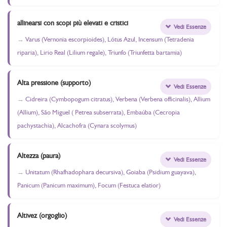
allinearsi con scopi più elevati e cristici
Vedi Essenze
Varus (Vernonia escorpioides), Lótus Azul, Incensum (Tetradenia
riparia), Lirio Real (Lilium regale), Triunfo (Triunfetta bartamia)
Alta pressione (supporto)
Vedi Essenze
Cidreira (Cymbopogum citratus), Verbena (Verbena officinalis), Allium
(Allium), São Miguel ( Petrea subserrata), Embaúba (Cecropia
pachystachia), Alcachofra (Cynara scolymus)
Altezza (paura)
Vedi Essenze
Unitatum (Rhafhadophara decursiva), Goiaba (Psidium guayava),
Panicum (Panicum maximum), Focum (Festuca elatior)
Altivez (orgoglio)
Vedi Essenze