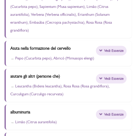
(Cucurbita pepo), Sapientum (Musa sapientum), Limão (Citrus
aurantifolia), Verbena (Verbena officinalis), Erianthum (Solanum
erianthum), Embaúba (Cecropia pachystachia), Rosa Rosa (Rosa
grandiflora)
Aiuta nella formazione del cervello
Vedi Essenze
Pepo (Cucurbita pepo), Abricó (Mimusops elengi)
aiutare gli altri (persone che)
Vedi Essenze
Leucantha (Bidens leucantha), Rosa Rosa (Rosa grandiflora),
Curculigum (Curculigo recurvata)
albuminuria
Vedi Essenze
Limão (Citrus aurantifolia)