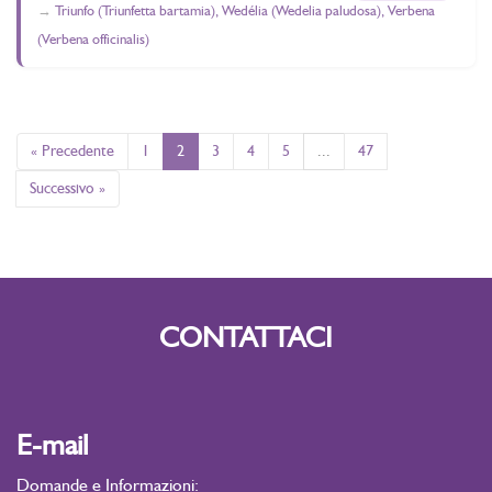
Triunfo (Triunfetta bartamia), Wedélia (Wedelia paludosa), Verbena
(Verbena officinalis)
« Precedente
1
2
3
4
5
...
47
Successivo »
CONTATTACI
E-mail
Domande e Informazioni: