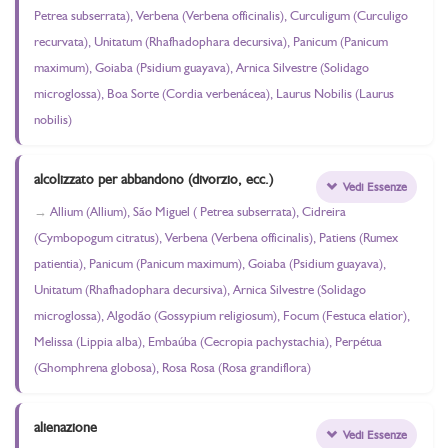
Petrea subserrata), Verbena (Verbena officinalis), Curculigum (Curculigo
recurvata), Unitatum (Rhafhadophara decursiva), Panicum (Panicum
maximum), Goiaba (Psidium guayava), Arnica Silvestre (Solidago
microglossa), Boa Sorte (Cordia verbenácea), Laurus Nobilis (Laurus
nobilis)
alcolizzato per abbandono (divorzio, ecc.)
Vedi Essenze
Allium (Allium), São Miguel ( Petrea subserrata), Cidreira
(Cymbopogum citratus), Verbena (Verbena officinalis), Patiens (Rumex
patientia), Panicum (Panicum maximum), Goiaba (Psidium guayava),
Unitatum (Rhafhadophara decursiva), Arnica Silvestre (Solidago
microglossa), Algodão (Gossypium religiosum), Focum (Festuca elatior),
Melissa (Lippia alba), Embaúba (Cecropia pachystachia), Perpétua
(Ghomphrena globosa), Rosa Rosa (Rosa grandiflora)
alienazione
Vedi Essenze