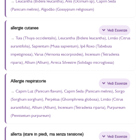
Leucantha (Bidens leucantha), Anis (Ocimum sp), Capim Seda
(Panicum melinis), Algodão (Gossypium religiosum)
allergie cutanee
Vedi Essenze
Tuia (Thuya occidentalis), Leucantha (Bidens leucantha), Limão (Citrus
aurantifolia), Sapientum (Musa sapientum), Ipê Roxo (Tabebuia
impetiginosa), Varus (Vernonia escorpioides), Incensum (Tetradenia
riparia), Allium (Allium), Arnica Silvestre (Solidago microglossa)
Allergie respiratorie
Vedi Essenze
Capim Luz (Panicum flavum), Capim Seda (Panicum melinis), Sorgo
(Sorghum sorghum), Perpétua (Ghomphrena globosa), Limão (Citrus
aurantifolia), Allium (Allium), Incensum (Tetradenia riparia), Purpureum
(Pennisetum purpureum)
allerta (stare in piedi, ma senza tensione)
Vedi Essenze