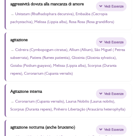
aggressività dovuta alla mancanza di amore
Vedi Essenze
Unitatum (Rhafhadophara decursiva), Embaúba (Cecropia
pachystachia), Melissa (Lippia alba), Rosa Rosa (Rosa grandiflora)
agitazione
Vedi Essenze
Cidreira (Cymbopogum citratus), Allium (Allium), São Miguel ( Petrea
subserrata), Patiens (Rumex patientia), Gloxinia (Gloxinia sylvatica),
Goiaba (Psidium guayava), Melissa (Lippia alba), Scorpius (Duranta
repens), Coronarium (Cupania vernalis)
Agitazione interna
Vedi Essenze
Coronarium (Cupania vernalis), Laurus Nobilis (Laurus nobilis),
Scorpius (Duranta repens), Pinheiro Libertação (Araucária heterophylla)
agitazione notturna (anche bruxismo)
Vedi Essenze