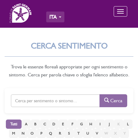
Toggle
ITA
navigation
CERCA SENTIMENTO
Trova le essenze floreali appropriate per ogni sentimento o
sintomo. Cerca per parola chiave o sfoglia l'elenco alfabetico.
Cerca
Tutti
A
B
C
D
E
F
G
H
I
J
K
L
M
N
O
P
Q
R
S
T
U
V
W
X
Y