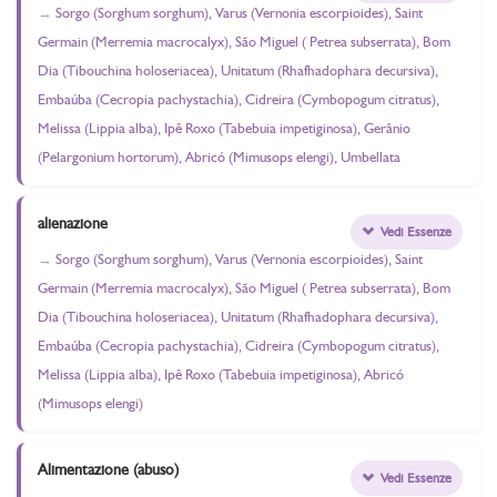
Sorgo (Sorghum sorghum), Varus (Vernonia escorpioides), Saint
Germain (Merremia macrocalyx), São Miguel ( Petrea subserrata), Bom
Dia (Tibouchina holoseriacea), Unitatum (Rhafhadophara decursiva),
Embaúba (Cecropia pachystachia), Cidreira (Cymbopogum citratus),
Melissa (Lippia alba), Ipê Roxo (Tabebuia impetiginosa), Gerânio
(Pelargonium hortorum), Abricó (Mimusops elengi), Umbellata
alienazione
Vedi Essenze
Sorgo (Sorghum sorghum), Varus (Vernonia escorpioides), Saint
Germain (Merremia macrocalyx), São Miguel ( Petrea subserrata), Bom
Dia (Tibouchina holoseriacea), Unitatum (Rhafhadophara decursiva),
Embaúba (Cecropia pachystachia), Cidreira (Cymbopogum citratus),
Melissa (Lippia alba), Ipê Roxo (Tabebuia impetiginosa), Abricó
(Mimusops elengi)
Alimentazione (abuso)
Vedi Essenze