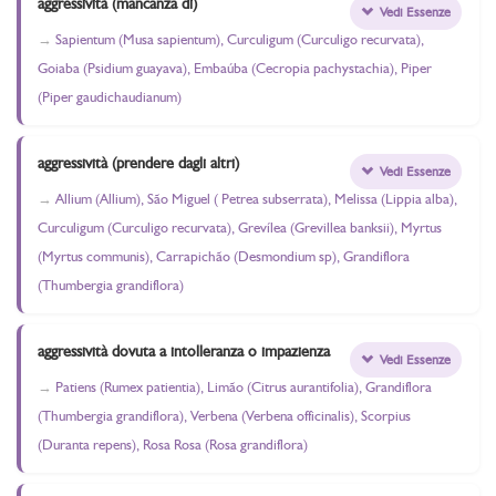
aggressività (mancanza di)
Vedi Essenze
Sapientum (Musa sapientum), Curculigum (Curculigo recurvata),
Goiaba (Psidium guayava), Embaúba (Cecropia pachystachia), Piper
(Piper gaudichaudianum)
aggressività (prendere dagli altri)
Vedi Essenze
Allium (Allium), São Miguel ( Petrea subserrata), Melissa (Lippia alba),
Curculigum (Curculigo recurvata), Grevílea (Grevillea banksii), Myrtus
(Myrtus communis), Carrapichão (Desmondium sp), Grandiflora
(Thumbergia grandiflora)
aggressività dovuta a intolleranza o impazienza
Vedi Essenze
Patiens (Rumex patientia), Limão (Citrus aurantifolia), Grandiflora
(Thumbergia grandiflora), Verbena (Verbena officinalis), Scorpius
(Duranta repens), Rosa Rosa (Rosa grandiflora)