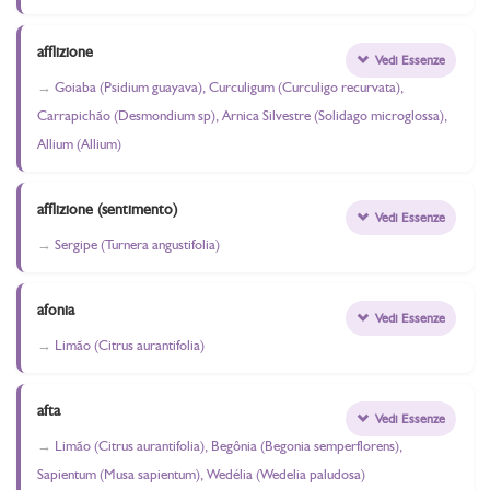
afflizione
Vedi Essenze
Goiaba (Psidium guayava), Curculigum (Curculigo recurvata),
Carrapichão (Desmondium sp), Arnica Silvestre (Solidago microglossa),
Allium (Allium)
afflizione (sentimento)
Vedi Essenze
Sergipe (Turnera angustifolia)
afonia
Vedi Essenze
Limão (Citrus aurantifolia)
afta
Vedi Essenze
Limão (Citrus aurantifolia), Begônia (Begonia semperflorens),
Sapientum (Musa sapientum), Wedélia (Wedelia paludosa)