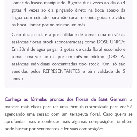
Tomar do frasco manipulado: 8 gotas duas vezes ao dia ou 4
gotas 4 vezes ao dia pingando direto na boca abaixo da
língua com cuidado para não tocar o conta-gotas de vidro
na boca. Tomar por no mínimo um mês.
Caso deseje existe a possibilidade de tomar uma ou várias
essências florais stock (concentradas) como DOSE ÚNICA:
Em 30ml de água pingar 2 gotas de cada floral escolhido e
tomar uma vez ao dia por um mês no mínimo. (OBS: As
essências individuais concentradas tipo stock 10ml só são
vendidas pelos REPRESENTANTES e têm validade de 5
anos.)
Conheça as fórmulas prontas dos Florais de Saint Germain
, a
maneira mais eficaz para ter uma fórmula customizada para você é
agendando uma sessão com um terapeuta floral. Caso queira se
aprofundar mais e conhecer mais algumas composições, também
pode buscar por sentimentos e ler suas composições.