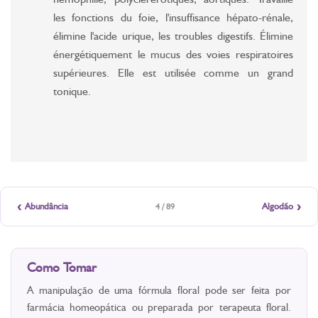
les fonctions du foie, l'insuffisance hépato-rénale,
élimine l'acide urique, les troubles digestifs. Élimine
énergétiquement le mucus des voies respiratoires
supérieures. Elle est utilisée comme un grand
tonique.
‹
›
Abundância
Algodão
4 / 89
Como Tomar
A manipulação de uma fórmula floral pode ser feita por
farmácia homeopática ou preparada por terapeuta floral.