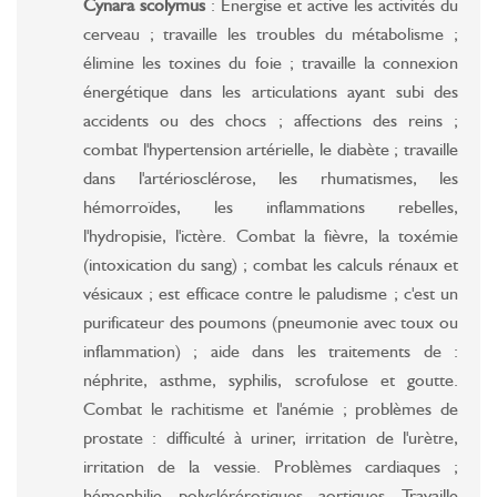
Cynara scolymus
: Énergise et active les activités du
cerveau ; travaille les troubles du métabolisme ;
élimine les toxines du foie ; travaille la connexion
énergétique dans les articulations ayant subi des
accidents ou des chocs ; affections des reins ;
combat l'hypertension artérielle, le diabète ; travaille
dans l'artériosclérose, les rhumatismes, les
hémorroïdes, les inflammations rebelles,
l'hydropisie, l'ictère. Combat la fièvre, la toxémie
(intoxication du sang) ; combat les calculs rénaux et
vésicaux ; est efficace contre le paludisme ; c'est un
purificateur des poumons (pneumonie avec toux ou
inflammation) ; aide dans les traitements de :
néphrite, asthme, syphilis, scrofulose et goutte.
Combat le rachitisme et l'anémie ; problèmes de
prostate : difficulté à uriner, irritation de l'urètre,
irritation de la vessie. Problèmes cardiaques ;
hémophilie, polyclérérotiques, aortiques. Travaille