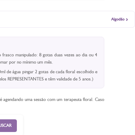
›
Algodão
 frasco manipulado: 8 gotas duas vezes ao dia ou 4
 Tomar por no mínimo um mês.
l de água pingar 2 gotas de cada floral escolhido e
 pelos REPRESENTANTES e têm validade de 5 anos.)
ê é agendando uma sessão com um terapeuta floral. Caso
USCAR