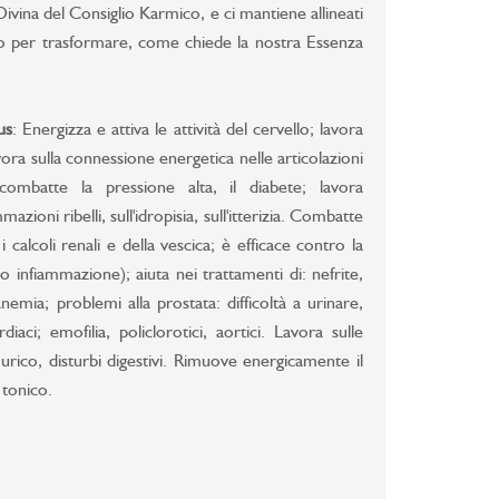
 Divina del Consiglio Karmico, e ci mantiene allineati
do per trasformare, come chiede la nostra Essenza
us
: Energizza e attiva le attività del cervello; lavora
vora sulla connessione energetica nelle articolazioni
combatte la pressione alta, il diabete; lavora
azioni ribelli, sull'idropisia, sull'itterizia. Combatte
 calcoli renali e della vescica; è efficace contro la
 infiammazione); aiuta nei trattamenti di: nefrite,
anemia; problemi alla prostata: difficoltà a urinare,
diaci; emofilia, policlorotici, aortici. Lavora sulle
o urico, disturbi digestivi. Rimuove energicamente il
 tonico.