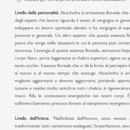
Livello della personalità
: Alcachofra è un'essenza floreale che
degli aspetti che lavora riguarda il senso di vergogna in gene
sviluppare un lavoro spirituale elevato e ha vergogna di es
persone in generale. Un altro aspetto che questa essenza flo
paura che sorge nelle situazioni in cui la persona può contare
timorosa. L'energia di questa essenza floreale, attraverso l'esp
corpo fisico, porta leggerezza ai chakra superiori, agisce su p
terzo occhio. Essenza floreale che ci dà la forza di percepire 
al nuovo e al nuovo tempo che emerge. Alcachofra è un'e
vogliono aggiornarsi o devono aggiornarsi, portando apertu
tossine e residui molto antichi in tutti i chakra, è rigeneratric
muco. Rifa le connessioni energetiche nei nostri corpi. È
sull'invecchiamento precoce dovuto al vampirismo energetico
Livello dell'Anima
: "Nell'infinità dell'Amore, sono venuto a
trasformando tutti i sentimenti inadeguati, l'imperfezione, sinc