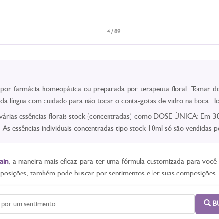
4 / 89
a por farmácia homeopática ou preparada por terapeuta floral. Tomar do
o da língua com cuidado para não tocar o conta-gotas de vidro na boca.
 várias essências florais stock (concentradas) como DOSE ÚNICA: Em 30m
As essências individuais concentradas tipo stock 10ml só são vendidas
ain
, a maneira mais eficaz para ter uma fórmula customizada para voc
mposições, também pode buscar por sentimentos e ler suas composições.
B