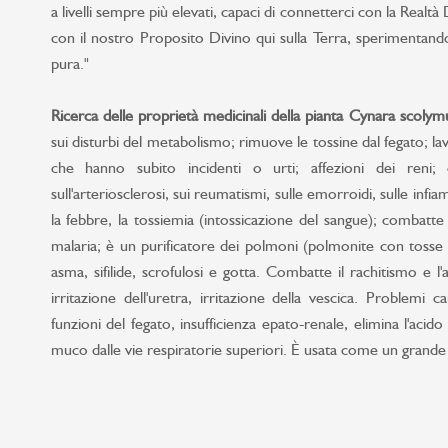
a livelli sempre più elevati, capaci di connetterci con la Realtà
con il nostro Proposito Divino qui sulla Terra, sperimentan
pura."
Ricerca delle proprietà medicinali della pianta Cynara scolym
sui disturbi del metabolismo; rimuove le tossine dal fegato; la
che hanno subito incidenti o urti; affezioni dei reni; 
sull'arteriosclerosi, sui reumatismi, sulle emorroidi, sulle infiamm
la febbre, la tossiemia (intossicazione del sangue); combatte i
malaria; è un purificatore dei polmoni (polmonite con tosse o
asma, sifilide, scrofulosi e gotta. Combatte il rachitismo e l'
irritazione dell'uretra, irritazione della vescica. Problemi car
funzioni del fegato, insufficienza epato-renale, elimina l'acid
muco dalle vie respiratorie superiori. È usata come un grande