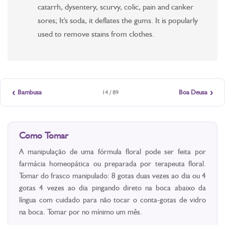
catarrh, dysentery, scurvy, colic, pain and canker
sores; It's soda, it deflates the gums. It is popularly
used to remove stains from clothes.
‹
›
Bambusa
Boa Deusa
14 / 89
Como Tomar
A manipulação de uma fórmula floral pode ser feita por
farmácia homeopática ou preparada por terapeuta floral.
Tomar do frasco manipulado: 8 gotas duas vezes ao dia ou 4
gotas 4 vezes ao dia pingando direto na boca abaixo da
língua com cuidado para não tocar o conta-gotas de vidro
na boca. Tomar por no mínimo um mês.