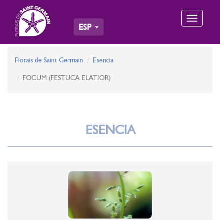
Toggle
ESP
navigation
Florais de Saint Germain
Esencia
FOCUM (FESTUCA ELATIOR)
ESENCIA