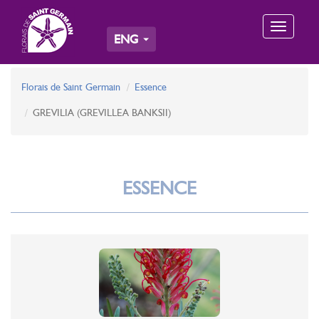
Toggle
ENG
navigation
Florais de Saint Germain
Essence
GREVILIA (GREVILLEA BANKSII)
ESSENCE