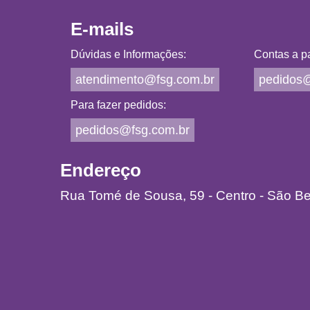
E-mails
Dúvidas e Informações:
Contas a pa
atendimento@fsg.com.br
pedidos@
Para fazer pedidos:
pedidos@fsg.com.br
Endereço
Rua Tomé de Sousa, 59 - Centro - São B