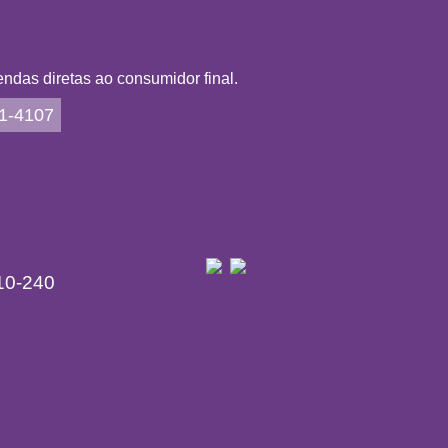
das diretas ao consumidor final.
21-4107
10-240