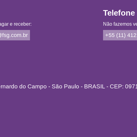
Telefone
gar e receber:
Não fazemos ven
fsg.com.br
+55 (11) 41
ernardo do Campo - São Paulo - BRASIL - CEP: 097