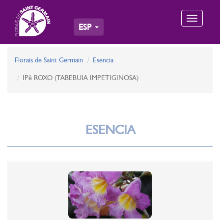
Toggle
ESP
navigation
Florais de Saint Germain
Esencia
IPê ROXO (TABEBUIA IMPETIGINOSA)
ESENCIA