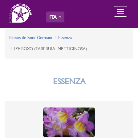
Toggle
ITA
navigation
Florais de Saint Germain
Essenza
IPê ROXO (TABEBUIA IMPETIGINOSA)
ESSENZA