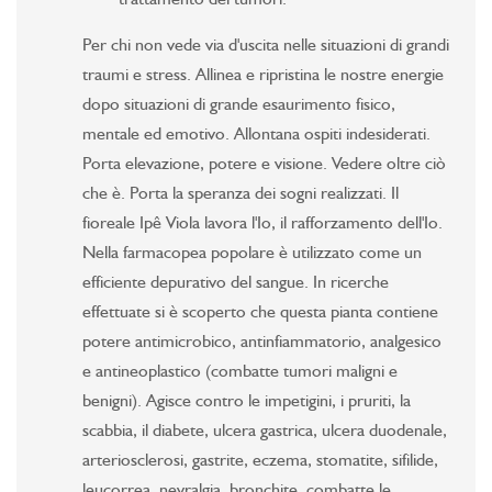
Per chi non vede via d'uscita nelle situazioni di grandi
traumi e stress. Allinea e ripristina le nostre energie
dopo situazioni di grande esaurimento fisico,
mentale ed emotivo. Allontana ospiti indesiderati.
Porta elevazione, potere e visione. Vedere oltre ciò
che è. Porta la speranza dei sogni realizzati. Il
fioreale Ipê Viola lavora l'Io, il rafforzamento dell'Io.
Nella farmacopea popolare è utilizzato come un
efficiente depurativo del sangue. In ricerche
effettuate si è scoperto che questa pianta contiene
potere antimicrobico, antinfiammatorio, analgesico
e antineoplastico (combatte tumori maligni e
benigni). Agisce contro le impetigini, i pruriti, la
scabbia, il diabete, ulcera gastrica, ulcera duodenale,
arteriosclerosi, gastrite, eczema, stomatite, sifilide,
leucorrea, nevralgia, bronchite, combatte le