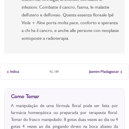
infezioni. Combatte il cancro, l'asma, le malattie
dell'utero e dell'ovaio. Questa essenza floreale Ipê
Viola + Aloe porta molta pace, conforto e speranza
a chi ha il cancro, e anche alle persone con neoplasie
sottoposte a radioterapia.
‹
›
Indica
Jasmim Madagascar
42 / 89
Como Tomar
A manipulação de uma fórmula floral pode ser feita por
farmácia homeopática ou preparada por terapeuta floral.
Tomar do frasco manipulado: 8 gotas duas vezes ao dia ou 4
gotas 4 vezes ao dia pingando direto na boca abaixo da