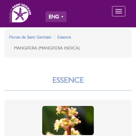
Toggle
ENG
navigation
Florais de Saint Germain
Essence
MANGíFERA (MANGIFERA INDICA)
ESSENCE