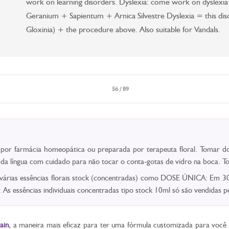
work on learning disorders. Dyslexia: come work on dyslexi
Geranium + Sapientum + Arnica Silvestre Dyslexia = this diso
Gloxinia) + the procedure above. Also suitable for Vandals.
56 / 89
a por farmácia homeopática ou preparada por terapeuta floral. Tomar do
o da língua com cuidado para não tocar o conta-gotas de vidro na boca.
 várias essências florais stock (concentradas) como DOSE ÚNICA: Em 30m
As essências individuais concentradas tipo stock 10ml só são vendidas
ain
, a maneira mais eficaz para ter uma fórmula customizada para voc