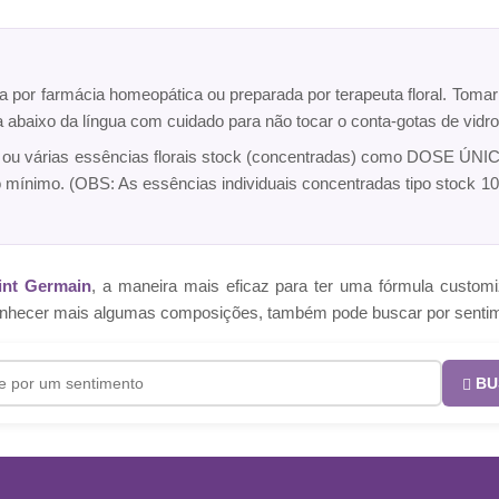
ta por farmácia homeopática ou preparada por terapeuta floral. Toma
ca abaixo da língua com cuidado para não tocar o conta-gotas de vi
a ou várias essências florais stock (concentradas) como DOSE ÚNICA
o mínimo. (OBS: As essências individuais concentradas tipo sto
int Germain
, a maneira mais eficaz para ter uma fórmula cust
e conhecer mais algumas composições, também pode buscar por senti
BU