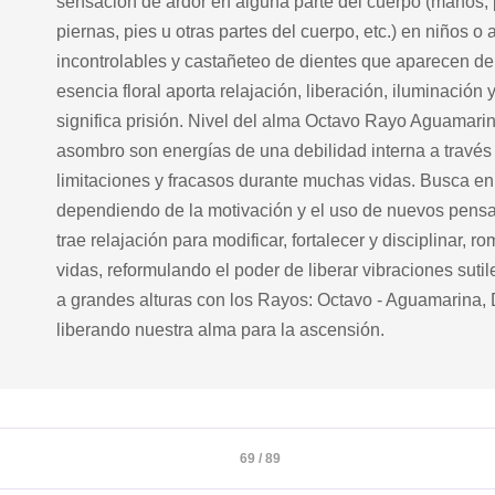
sensación de ardor en alguna parte del cuerpo (manos, 
piernas, pies u otras partes del cuerpo, etc.) en niños o
incontrolables y castañeteo de dientes que aparecen de
esencia floral aporta relajación, liberación, iluminación
significa prisión. Nivel del alma Octavo Rayo Aguamar
asombro son energías de una debilidad interna a través 
limitaciones y fracasos durante muchas vidas. Busca en tu
dependiendo de la motivación y el uso de nuevos pensam
trae relajación para modificar, fortalecer y disciplinar,
vidas, reformulando el poder de liberar vibraciones suti
a grandes alturas con los Rayos: Octavo - Aguamarina,
liberando nuestra alma para la ascensión.
69 / 89