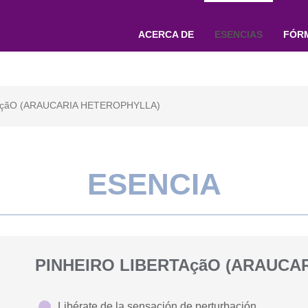
ACERCA DE
ESENCIAS
FÓR
AçãO (ARAUCARIA HETEROPHYLLA)
ESENCIA
PINHEIRO LIBERTAçãO (ARAUCA
Libérate de la sensación de perturbación.