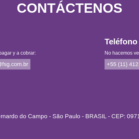
CONTÁCTENOS
Teléfono
agar y a cobrar:
No hacemos vent
fsg.com.br
+55 (11) 41
ernardo do Campo - São Paulo - BRASIL - CEP: 097