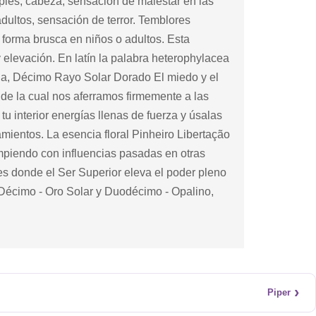
pies, cabeza, sensación de malestar en las
 adultos, sensación de terror. Temblores
 forma brusca en niños o adultos. Esta
 y elevación. En latín la palabra heterophylacea
ina, Décimo Rayo Solar Dorado El miedo y el
de la cual nos aferramos firmemente a las
 interior energías llenas de fuerza y ​​úsalas
ientos. La esencia floral Pinheiro Libertação
 rompiendo con influencias pasadas en otras
les donde el Ser Superior eleva el poder pleno
 Décimo - Oro Solar y Duodécimo - Opalino,
›
Piper