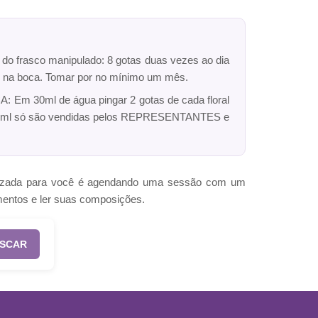
r do frasco manipulado: 8 gotas duas vezes ao dia
dro na boca. Tomar por no mínimo um mês.
: Em 30ml de água pingar 2 gotas de cada floral
ck 10ml só são vendidas pelos REPRESENTANTES e
omizada para você é agendando uma sessão com um
mentos e ler suas composições.
SCAR