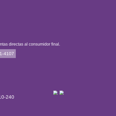
as directas al consumidor final.
21-4107
10-240