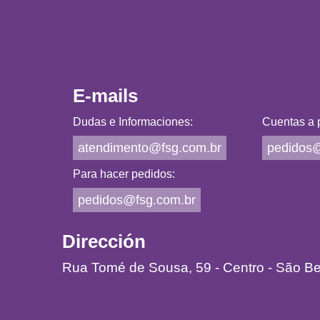
E-mails
Dudas e Informaciones:
Cuentas a p
atendimento@fsg.com.br
pedidos@
Para hacer pedidos:
pedidos@fsg.com.br
Dirección
Rua Tomé de Sousa, 59 - Centro - São B