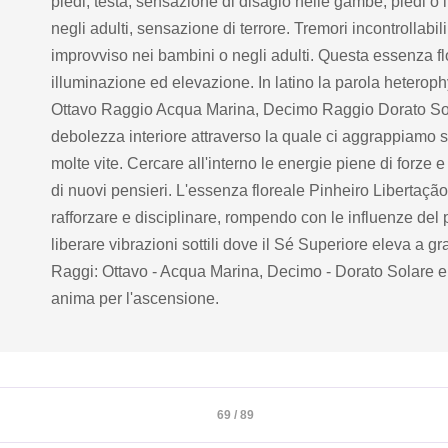
piedi, testa, sensazione di disagio nelle gambe, piedi o i
negli adulti, sensazione di terrore. Tremori incontrollab
improvviso nei bambini o negli adulti. Questa essenza fl
illuminazione ed elevazione. In latino la parola heteroph
Ottavo Raggio Acqua Marina, Decimo Raggio Dorato Sola
debolezza interiore attraverso la quale ci aggrappiamo s
molte vite. Cercare all'interno le energie piene di forze
di nuovi pensieri. L'essenza floreale Pinheiro Libertação
rafforzare e disciplinare, rompendo con le influenze del pa
liberare vibrazioni sottili dove il Sé Superiore eleva a gr
Raggi: Ottavo - Acqua Marina, Decimo - Dorato Solare e
anima per l'ascensione.
69 / 89