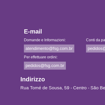
E-mail
Domande e Informazioni:
Conti da pa
atendimento@fsg.com.br
pedidos@
Per effettuare ordini:
pedidos@fsg.com.br
Indirizzo
Rua Tomé de Sousa, 59 - Centro - São B