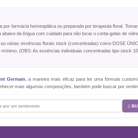
ta por farmácia homeopática ou preparada por terapeuta floral. Toma
ca abaixo da língua com cuidado para não tocar o conta-gotas de vi
a ou várias essências florais stock (concentradas) como DOSE ÚNICA
o mínimo. (OBS: As essências individuais concentradas tipo sto
int Germain
, a maneira mais eficaz para ter uma fórmula cust
e conhecer mais algumas composições, também pode buscar por senti
BU