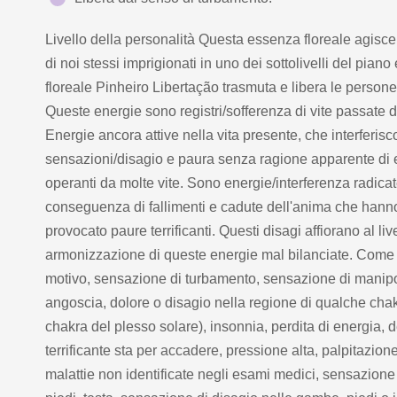
Livello della personalità Questa essenza floreale agisce
di noi stessi imprigionati in uno dei sottolivelli del pi
floreale Pinheiro Libertação trasmuta e libera le person
Queste energie sono registri/sofferenza di vite passate d
Energie ancora attive nella vita presente, che interferis
sensazioni/disagio e paura senza ragione apparente di esis
operanti da molte vite. Sono energie/interferenza radicat
conseguenza di fallimenti e cadute dell'anima che hanno 
provocato paure terrificanti. Questi disagi affiorano al li
armonizzazione di queste energie mal bilanciate. Come 
motivo, sensazione di turbamento, sensazione di manipola
angoscia, dolore o disagio nella regione di qualche chak
chakra del plesso solare), insonnia, perdita di energia
terrificante sta per accadere, pressione alta, palpitazio
malattie non identificate negli esami medici, sensazione 