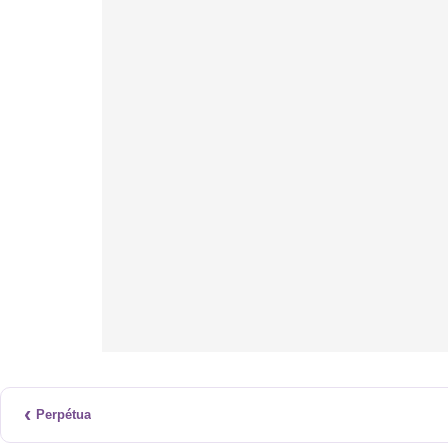
‹
Perpétua