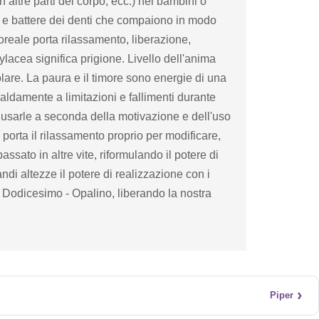
n altre parti del corpo, ecc.) nei bambini o
ili e battere dei denti che compaiono in modo
oreale porta rilassamento, liberazione,
ylacea significa prigione. Livello dell'anima
re. La paura e il timore sono energie di una
aldamente a limitazioni e fallimenti durante
 e usarle a seconda della motivazione e dell'uso
 porta il rilassamento proprio per modificare,
ssato in altre vite, riformulando il potere di
andi altezze il potere di realizzazione con i
 Dodicesimo - Opalino, liberando la nostra
›
Piper