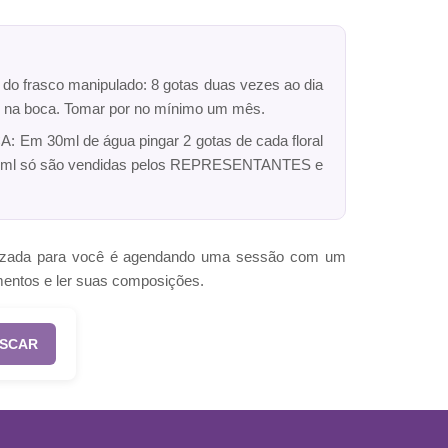
r do frasco manipulado: 8 gotas duas vezes ao dia
dro na boca. Tomar por no mínimo um mês.
: Em 30ml de água pingar 2 gotas de cada floral
ck 10ml só são vendidas pelos REPRESENTANTES e
omizada para você é agendando uma sessão com um
mentos e ler suas composições.
SCAR