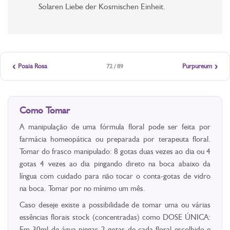
Solaren Liebe der Kosmischen Einheit.
‹
›
Poaia Rosa
Purpureum
72 / 89
Como Tomar
A manipulação de uma fórmula floral pode ser feita por
farmácia homeopática ou preparada por terapeuta floral.
Tomar do frasco manipulado: 8 gotas duas vezes ao dia ou 4
gotas 4 vezes ao dia pingando direto na boca abaixo da
língua com cuidado para não tocar o conta-gotas de vidro
na boca. Tomar por no mínimo um mês.
Caso deseje existe a possibilidade de tomar uma ou várias
essências florais stock (concentradas) como DOSE ÚNICA:
Em 30ml de água pingar 2 gotas de cada floral escolhido e